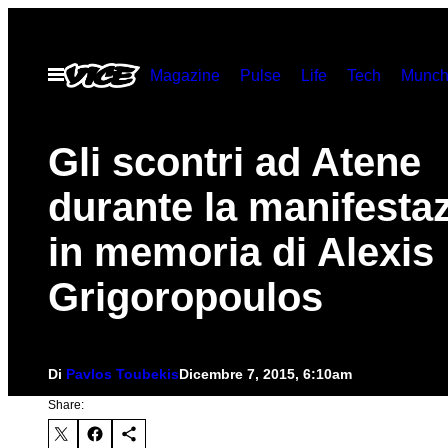
Vai
al
Apri
Magazine
Pulse
Life
Tech
Munch
contenuto
il
menu
Gli scontri ad Atene
durante la manifesta
in memoria di Alexis
Grigoropoulos
Di
Pavlos Toubekis
Dicembre 7, 2015, 6:10am
Share: