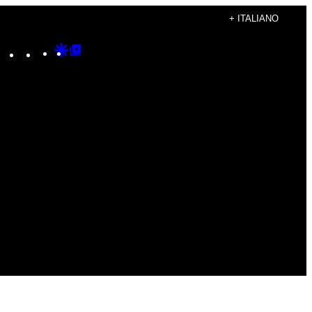
+ ITALIANO
Instagram
TikTok
YouTube
Google
Google
Discover
Top
Posts