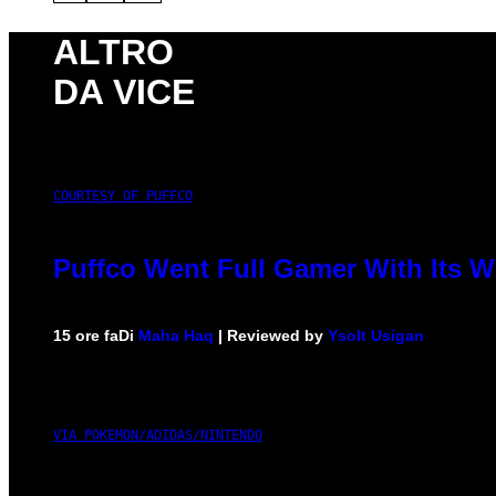
ALTRO
DA VICE
COURTESY OF PUFFCO
Puffco Went Full Gamer With Its 
15 ore fa
Di
Maha Haq
| Reviewed by
Ysolt Usigan
VIA POKEMON/ADIDAS/NINTENDO