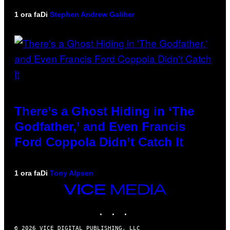
1 ora fa
Di
Stephen Andrew Galiher
There’s a Ghost Hiding in ‘The
Godfather,’ and Even Francis
Ford Coppola Didn’t Catch It
1 ora fa
Di
Tony Alpsen
VICE
MEDIA
INSTAGRAM
TIKTOK
YOUTUBE
© 2026 VICE DIGITAL PUBLISHING, LLC