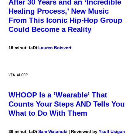
After 30 Years and an ‘Incredible
Healing Process,’ New Music
From This Iconic Hip-Hop Group
Could Become a Reality
19 minuti fa
Di
Lauren Boisvert
VIA WHOOP
WHOOP Is a ‘Wearable’ That
Counts Your Steps AND Tells You
What to Do With Them
36 minuti fa
Di
Sam Watanuki
| Reviewed by
Ysolt Usigan