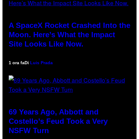
A SpaceX Rocket Crashed Into the
Moon. Here’s What the Impact
Site Looks Like Now.
1 ora fa
Di
Luis Prada
69 Years Ago, Abbott and
Costello’s Feud Took a Very
NSFW Turn