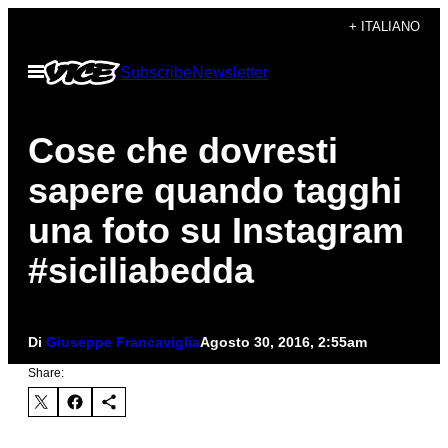
Vai
+ ITALIANO
al
Apri
Subscribe
Newsletter
contenuto
il
menu
Cose che dovresti
sapere quando tagghi
una foto su Instagram
#siciliabedda
Di
Giuseppe Francaviglia
Agosto 30, 2016, 2:55am
Share: