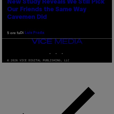
New Study Reveals We Still Pick
Our Friends the Same Way
Cavemen Did
Di
5 ore fa
Luis Prada
VICE
MEDIA
INSTAGRAM
TIKTOK
YOUTUBE
© 2026 VICE DIGITAL PUBLISHING, LLC