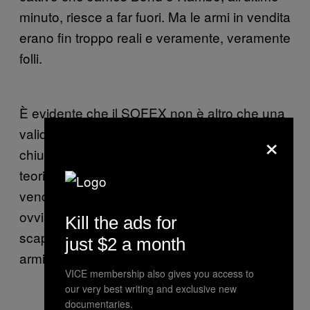
minuto, riesce a far fuori. Ma le armi in vendita
erano fin troppo reali e veramente, veramente
folli.
È evidente che il SOFEX non è altro che una
valida scusa per vendere armi americane a
×
chiunque sia in grado di permettersele. In
teoria, alle compagnie americane è proibito
vendere armi ai regimi violenti. Ma
ovviamente, come sempre, esiste una
Kill the ads for
scappatoia. Al SOFEX, è possibile vendere
just $2 a month
armi anche ai “Paesi amici della Giordania”.
VICE membership also gives you access to
our very best writing and exclusive new
documentaries.