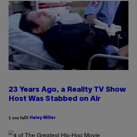
23 Years Ago, a Reality TV Show
Host Was Stabbed on Air
Di
1 ora fa
Haley Miller