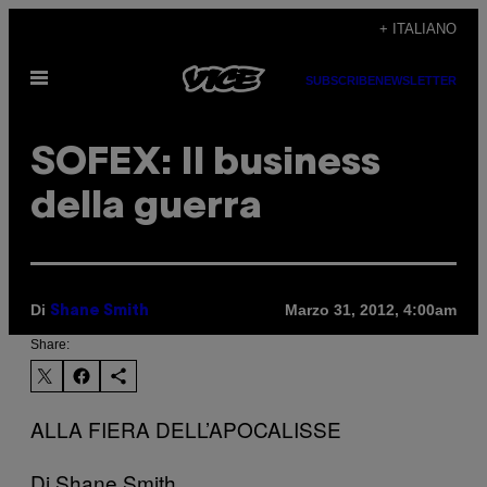
Vai
+ ITALIANO
al
Apri
contenuto
SUBSCRIBE
NEWSLETTER
il
menu
SOFEX: Il business
della guerra
Di
Marzo 31, 2012, 4:00am
Shane Smith
Share:
ALLA FIERA DELL’APOCALISSE
Di Shane Smith