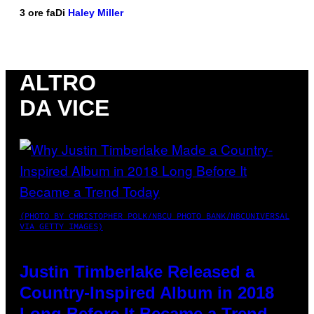
3 ore fa
Di
Haley Miller
ALTRO
DA VICE
(PHOTO BY CHRISTOPHER POLK/NBCU PHOTO BANK/NBCUNIVERSAL
VIA GETTY IMAGES)
Justin Timberlake Released a
Country-Inspired Album in 2018
Long Before It Became a Trend