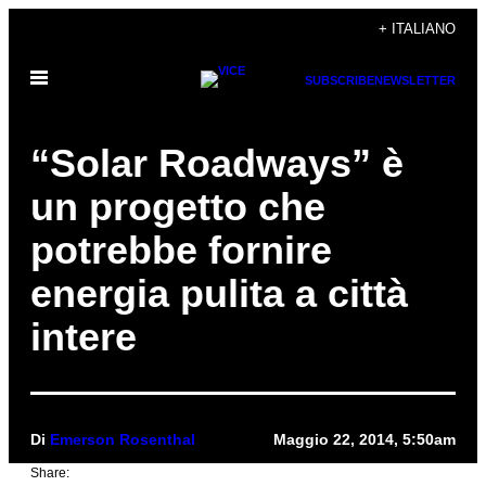
Vai
+ ITALIANO
al
Apri
contenuto
SUBSCRIBE
NEWSLETTER
il
menu
“Solar Roadways” è
un progetto che
potrebbe fornire
energia pulita a città
intere
Di
Emerson Rosenthal
Maggio 22, 2014, 5:50am
Share: