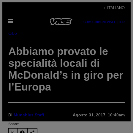
Vai
+ ITALIANO
al
Apri
contenuto
SUBSCRIBE
NEWSLETTER
il
menu
Cibo
Abbiamo provato le
specialità locali di
McDonald’s in giro per
l’Europa
Di
Munchies Staff
Agosto 31, 2017, 10:40am
Share: