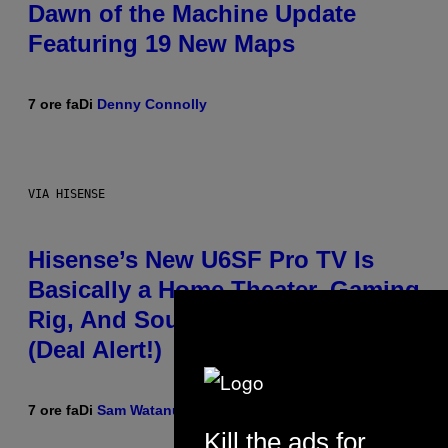
Dawn of the Machine Update
Featuring 19 New Maps
7 ore fa
Di
Denny Connolly
VIA HISENSE
Hisense’s New U6SF Pro TV Is
Basically a Home Theater, Gaming
Rig, And Soundbar In One Box
(Deal Alert!)
7 ore fa
Di
Sam Watanuki
| Reviewed by
Ysolt Usigan
Kill the ads for