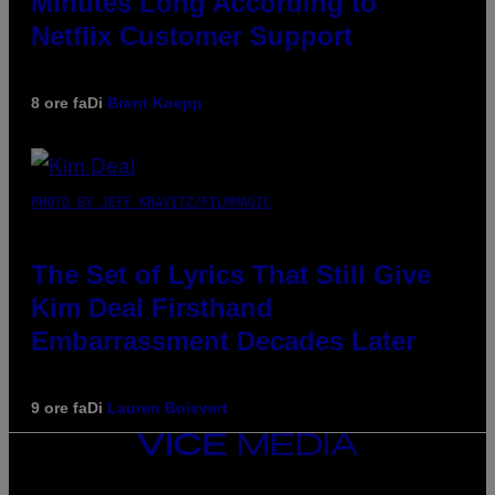
Minutes Long According to
Netflix Customer Support
8 ore fa
Di
Brent Koepp
PHOTO BY JEFF KRAVITZ/FILMMAGIC
The Set of Lyrics That Still Give
Kim Deal Firsthand
Embarrassment Decades Later
9 ore fa
Di
Lauren Boisvert
VICE
MEDIA
INSTAGRAM
TIKTOK
YOUTUBE