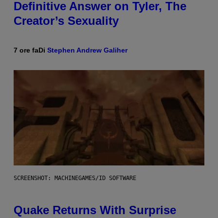
Definitive Answer on Tyler, The
Creator’s Sexuality
7 ore fa
Di
Stephen Andrew Galiher
SCREENSHOT: MACHINEGAMES/ID SOFTWARE
Quake Returns With Surprise