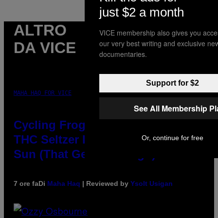
just $2 a month
ALTRO
VICE membership also gives you acce
our very best writing and exclusive ne
DA VICE
documentaries.
Support for $2
MAHA HAQ FOR VICE
See All Membership P
Cycling Frog’s Tropical Punch
THC Seltzer Is Like an Adult Capri
Or, continue for free
Sun (That Gets You High)
7 ore fa
Di
Maha Haq
| Reviewed by
Ysolt Usigan