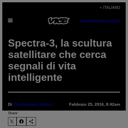
Vai
+ ITALIANO
al
Apri
contenuto
SUBSCRIBE
NEWSLETTER
il
menu
Spectra-3, la scultura
satellitare che cerca
segnali di vita
intelligente
Di
The Creators Project
Febbraio 25, 2016, 8:42am
Share: