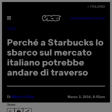
Vai
+ ITALIANO
al
Apri
contenuto
SUBSCRIBE
NEWSLETTER
il
menu
Crime
Perché a Starbucks lo
sbarco sul mercato
italiano potrebbe
andare di traverso
Di
Marzo 3, 2016, 8:55am
Alberto Riva
Share: