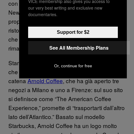
VICE membership also gives you access to
con l’aggiunta di acqua,” dice a VICE
our very best writing and exclusive new
News Andrea Cova, 29 anni, fondatore e
documentaries.
proprietario della compagnia di
ristorazione
Soul Kitchen
. “Qui ancora più
Support for $2
che altrove, caffè americano da portare via
rimarrà il loro prodotto di riferimento.”
See All Membership Plans
Starbucks potrebbe comunque accorgersi
Or, continue for free
che il suo rivale principale è la mini-
catena
Arnold Coffee
, che ha già aperto tre
negozi a Milano e uno a Firenze: sul suo sito
si definisce come “The American Coffee
Experience,” promette di “trasportarti dall’altro
lato dell’Atlantico.” Basato sul modello
Starbucks, Arnold Coffee ha un logo molto