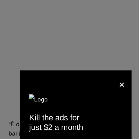
×
Kill the ads for
“È difficile trovare un buon
in un
americano
just $2 a month
bar italiano, generalmente è un normale caffè