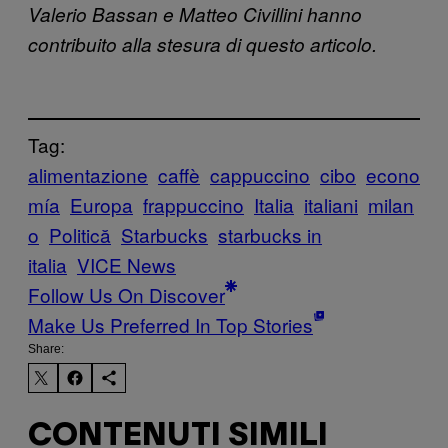
Valerio Bassan e Matteo Civillini hanno
contribuito alla stesura di questo articolo.
Tag:
alimentazione
caffè
cappuccino
cibo
econo
mía
Europa
frappuccino
Italia
italiani
milan
o
Politică
Starbucks
starbucks in
italia
VICE News
Follow Us On Discover
Make Us Preferred In Top Stories
Share:
CONTENUTI SIMILI