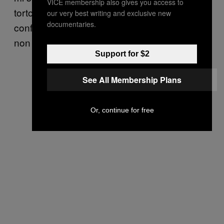
VICE membership also gives you access to
torto non reagisco, perché voglio evitare i
our very best writing and exclusive new
documentaries.
conflitti,” continua. “Mi sento sempre come se
non fossi mai abbastanza”.
Support for $2
See All Membership Plans
Or, continue for free