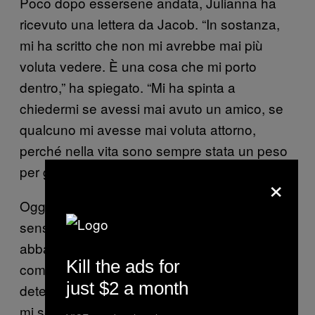
Poco dopo essersene andata, Julianna ha
ricevuto una lettera da Jacob. “In sostanza,
mi ha scritto che non mi avrebbe mai più
voluta vedere. È una cosa che mi porto
dentro,” ha spiegato. “Mi ha spinta a
chiedermi se avessi mai avuto un amico, se
qualcuno mi avesse mai voluta attorno,
perché nella vita sono sempre stata un peso
per gli altri.”
×
Oggi, Julianna continua a lottare con questa
sensazione d’inutilità instillata in lei da anni di
abbandono emotivo e dal suo matrimonio
Kill the ads for
combinato. “Mi è difficile dire la mia su
just $2 a month
determinate questioni. Ad esempio anche se
mi sembra che qualcuno mi stia facendo un