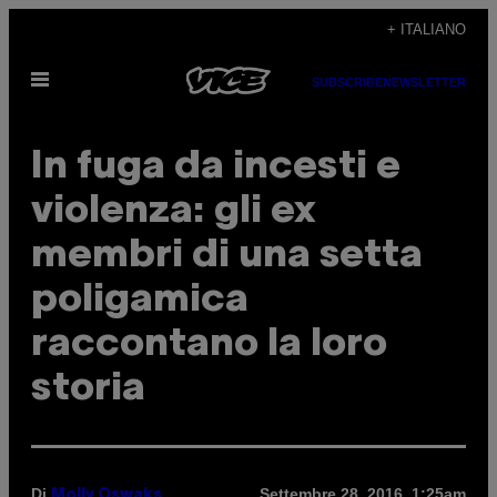
Vai
+ ITALIANO
al
Apri
contenuto
SUBSCRIBE
NEWSLETTER
il
menu
In fuga da incesti e
violenza: gli ex
membri di una setta
poligamica
raccontano la loro
storia
Di
Settembre 28, 2016, 1:25am
Molly Oswaks