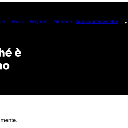
ies
Music
Waypoint
Members
Subscribe
Newsletter
hé è
no
tamente.