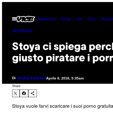
Vai
al
Apri
Magazine
Pulse
Life
Tech
Munch
contenuto
il
menu
Tecnología
Stoya ci spiega perc
giusto piratare i por
Di
Aprile 6, 2016, 5:35am
Jordan Pearson
Share:
Stoya vuole farvi scaricare i suoi porno gratui