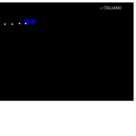
+ ITALIANO
Instagram
TikTok
YouTube
Google
Google
Discover
Top
Posts