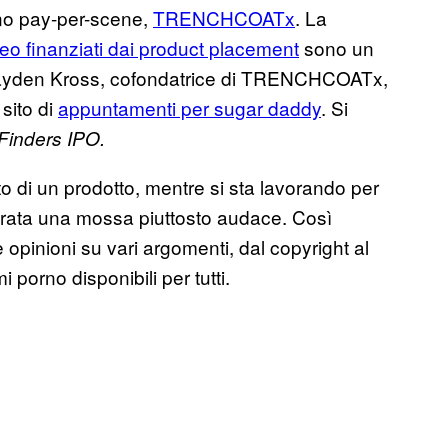
rno pay-per-scene,
TRENCHCOATx
. La
eo finanziati dai product placement
sono un
 da Kayden Kross, cofondatrice di TRENCHCOATx,
sito di
appuntamenti per sugar daddy
. Si
Finders IPO.
cito di un prodotto, mentre si sta lavorando per
brata una mossa piuttosto audace. Così
opinioni su vari argomenti, dal copyright al
i porno disponibili per tutti.