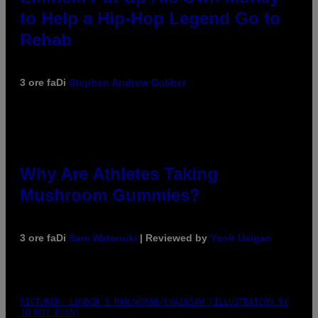
to Help a Hip-Hop Legend Go to
Rehab
3 ore fa
Di
Stephen Andrew Galiher
Why Are Athletes Taking
Mushroom Gummies?
3 ore fa
Di
Sam Watanuki
| Reviewed by
Ysolt Usigan
PICTURED: LONDON'S MAN/WOMAN/CHAINSAW (ILLUSTRATION BY
JOHNNY RYAN)