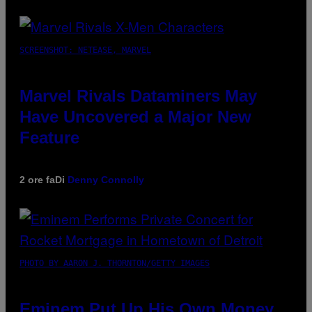
SCREENSHOT: NETEASE, MARVEL
Marvel Rivals Dataminers May
Have Uncovered a Major New
Feature
2 ore fa
Di
Denny Connolly
PHOTO BY AARON J. THORNTON/GETTY IMAGES
Eminem Put Up His Own Money