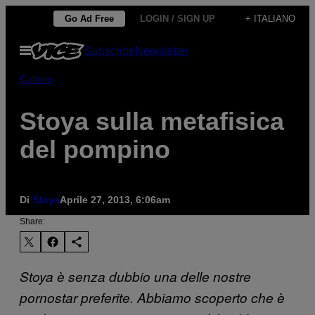
Vai
Go Ad Free
LOGIN / SIGN UP
+ ITALIANO
al
Apri
Subscribe
Newsletter
contenuto
il
menu
Cultura
Stoya sulla metafisica
del pompino
Di
Stoya
Aprile 27, 2013, 6:06am
Share:
Stoya è senza dubbio una delle nostre
pornostar preferite. Abbiamo scoperto che è