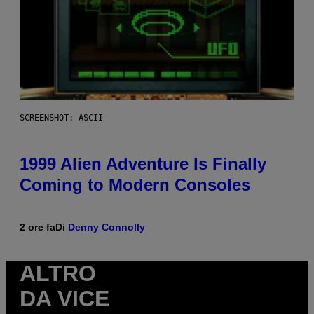
SCREENSHOT: ASCII
1999 Alien Adventure Is Finally
Coming to Modern Consoles
2 ore fa
Di
Denny Connolly
ALTRO
DA VICE