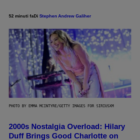
52 minuti fa
Di
Stephen Andrew Galiher
PHOTO BY EMMA MCINTYRE/GETTY IMAGES FOR SIRIUSXM
2000s Nostalgia Overload: Hilary
Duff Brings Good Charlotte on