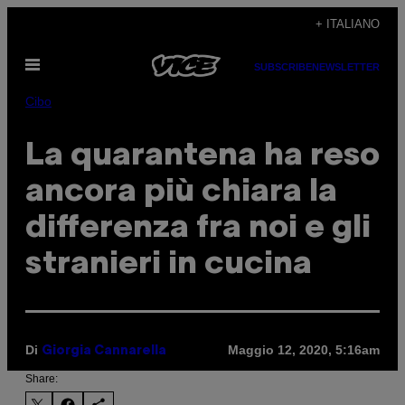
Vai
+ ITALIANO
al
Apri
contenuto
SUBSCRIBE
NEWSLETTER
il
menu
Cibo
La quarantena ha reso
ancora più chiara la
differenza fra noi e gli
stranieri in cucina
Di
Maggio 12, 2020, 5:16am
Giorgia Cannarella
Share: