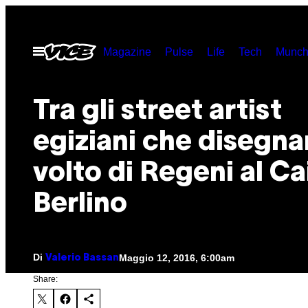
Vai
al
Apri
Magazine
Pulse
Life
Tech
Munch
contenuto
il
menu
Tra gli street artist
egiziani che disegnan
volto di Regeni al Ca
Berlino
Di
Maggio 12, 2016, 6:00am
Valerio Bassan
Share: