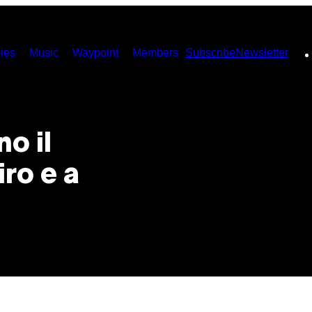
ies
Music
Waypoint
Members
Subscribe
Newsletter
o il
iro e a