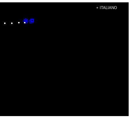
+ ITALIANO
Instagram
TikTok
YouTube
Google
Google
Discover
Top
Posts