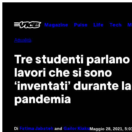
Vai
al
contenuto
Apri
Magazine
Pulse
Life
Tech
M
il
menu
Attualità
Tre studenti parlano
lavori che si sono
‘inventati’ durante la
pandemia
Di
and
Maggio 28, 2021, 5:
Fatima Jabateh
Gailor Kiaku