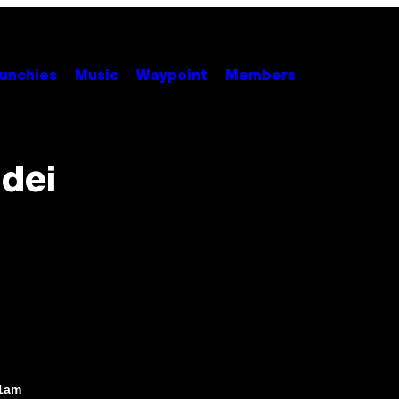
unchies
Music
Waypoint
Members
 dei
01am