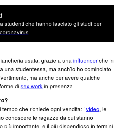
t
 a studenti che hanno lasciato gli studi per
 coronavirus
biancheria usata, grazie a una
influencer
che in
 una studentessa, ma anch’io ho cominciato
 divertimento, ma anche per avere qualche
e forme di
sex work
in presenza.
oro?
 tempo che richiede ogni vendita: i
video
, le
liono conoscere le ragazze da cui stanno
o più importante, e il più dispendioso in termini