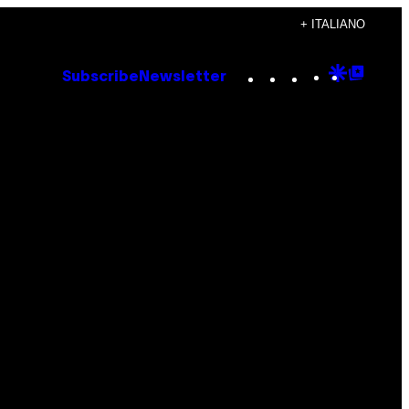
+ ITALIANO
Instagram
TikTok
YouTube
Google
Goog
Subscribe
Newsletter
Discove
Top
Posts