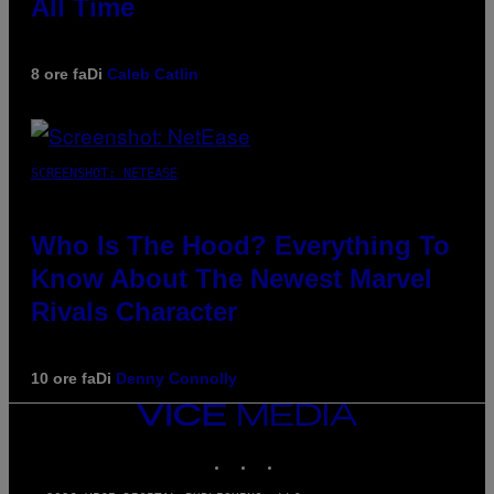
All Time
8 ore fa
Di
Caleb Catlin
SCREENSHOT: NETEASE
Who Is The Hood? Everything To
Know About The Newest Marvel
Rivals Character
10 ore fa
Di
Denny Connolly
VICE
MEDIA
INSTAGRAM
TIKTOK
YOUTUBE