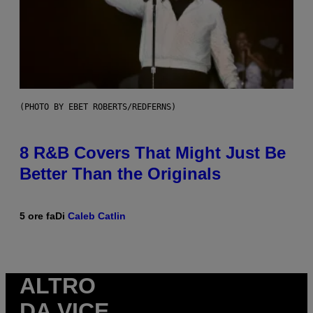
(PHOTO BY EBET ROBERTS/REDFERNS)
8 R&B Covers That Might Just Be
Better Than the Originals
5 ore fa
Di
Caleb Catlin
ALTRO
DA VICE