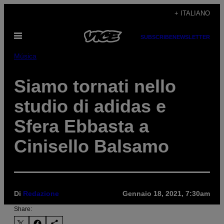
Vai
+ ITALIANO
al
Apri
contenuto
SUBSCRIBE
NEWSLETTER
il
menu
Música
Siamo tornati nello
studio di adidas e
Sfera Ebbasta a
Cinisello Balsamo
Di
Redazione
Gennaio 18, 2021, 7:30am
Share: