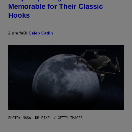
Memorable for Their Classic
Hooks
2 ore fa
Di
Caleb Catlin
PHOTO: NASA; DR PIXEL / GETTY IMAGES