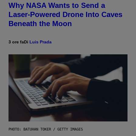
Why NASA Wants to Send a
Laser-Powered Drone Into Caves
Beneath the Moon
3 ore fa
Di
Luis Prada
PHOTO: BATUHAN TOKER / GETTY IMAGES