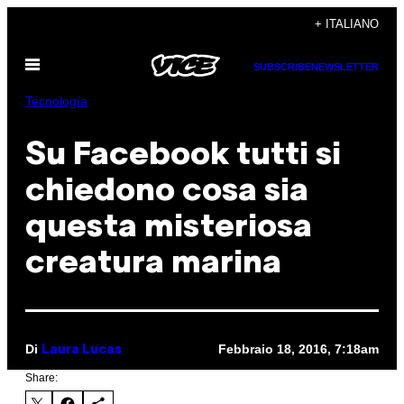
Vai
+ ITALIANO
al
Apri
contenuto
SUBSCRIBE
NEWSLETTER
il
menu
Tecnología
Su Facebook tutti si
chiedono cosa sia
questa misteriosa
creatura marina
Di
Febbraio 18, 2016, 7:18am
Laura Lucas
Share: