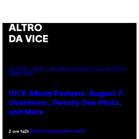
ALTRO
DA VICE
PICTURED: LONDON'S MAN/WOMAN/CHAINSAW (ILLUSTRATION BY
JOHNNY RYAN)
VICE Album Reviews, August 7:
Overmono, Twenty One Pilots,
and More
Di
2 ore fa
Adam Christopher Smith