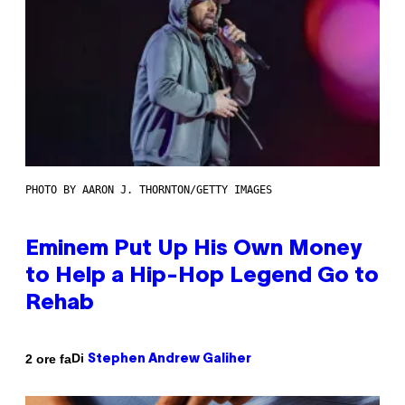
PHOTO BY AARON J. THORNTON/GETTY IMAGES
Eminem Put Up His Own Money
to Help a Hip-Hop Legend Go to
Rehab
Di
2 ore fa
Stephen Andrew Galiher