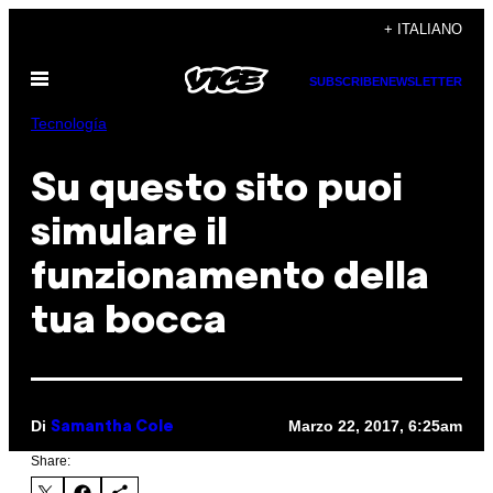
Vai
+ ITALIANO
al
Apri
contenuto
SUBSCRIBE
NEWSLETTER
il
menu
Tecnología
Su questo sito puoi
simulare il
funzionamento della
tua bocca
Di
Marzo 22, 2017, 6:25am
Samantha Cole
Share: