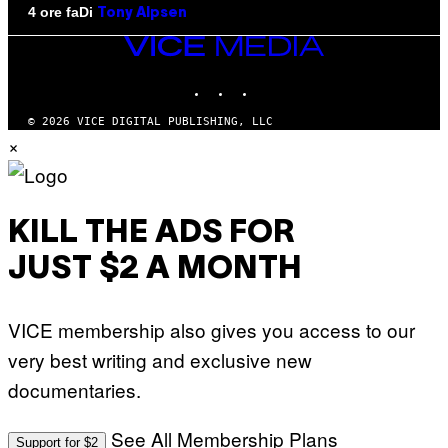
Di
4 ore fa
Tony Alpsen
VICE
MEDIA
INSTAGRAM
TIKTOK
YOUTUBE
© 2026 VICE DIGITAL PUBLISHING, LLC
×
KILL THE ADS FOR
JUST $2 A MONTH
VICE membership also gives you access to our
very best writing and exclusive new
documentaries.
See All Membership Plans
Support for $2