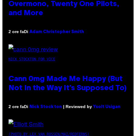
Overmono, Twenty One Pilots,
and More
Di
2 ore fa
Adam Christopher Smith
NICK STOCKTON FOR VICE
Cann 0mg Made Me Happy (But
Not In the Way It’s Supposed To)
Di
| Reviewed by
2 ore fa
Nick Stockton
Ysolt Usigan
(PHOTO BY LEX VAN ROSSEN/MAI/REDFERNS)