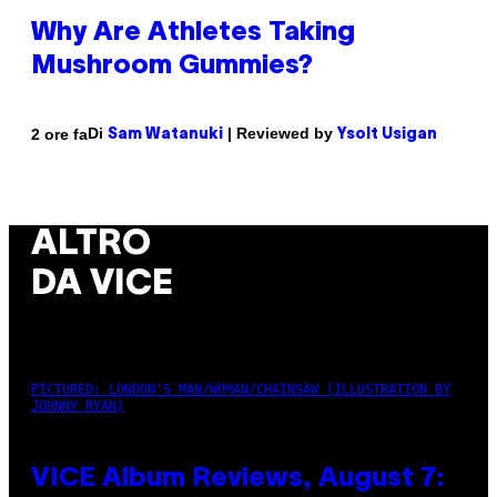
Why Are Athletes Taking
Mushroom Gummies?
Di
| Reviewed by
2 ore fa
Sam Watanuki
Ysolt Usigan
ALTRO
DA VICE
PICTURED: LONDON'S MAN/WOMAN/CHAINSAW (ILLUSTRATION BY
JOHNNY RYAN)
VICE Album Reviews, August 7: