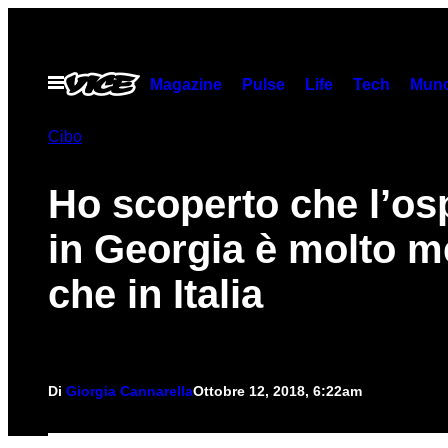
Vai
al
contenuto
Apri
Magazine
Pulse
Life
Tech
Munc
il
menu
Cibo
Ho scoperto che l’osp
in Georgia è molto m
che in Italia
Di
Giorgia Cannarella
Ottobre 12, 2018, 6:22am