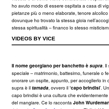
ho avuto modo di essere ospitata a casa di vign
pietanze più o meno elaborate, tenore alcolic
dovunque ho trovato la stessa gioia nell’accogl
stessa spiritualità – financo lo stesso misticismo
VIDEOS BY VICE
. I
Il nome georgiano per banchetto è
supra
speciale – matrimonio, battesimo, funerale o fe
onorare un ospite, appunto, per accoglierlo i
supra è il
, ovvero il
’. U
tamada
‘capo brindisi
capo brindisi è una cultura che evidentemente 
del mangiare. Ce lo racconta
John Wurdema