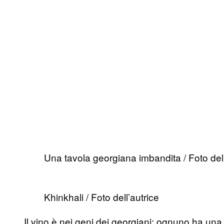
Una tavola georgiana imbandita / Foto dell
Khinkhali / Foto dell’autrice
Il vino è nei geni dei georgiani: ognuno ha una 