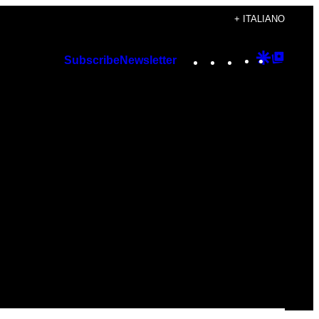
+ ITALIANO
Instagram
TikTok
YouTube
Google
Googl
Subscribe
Newsletter
Discover
Top
Posts