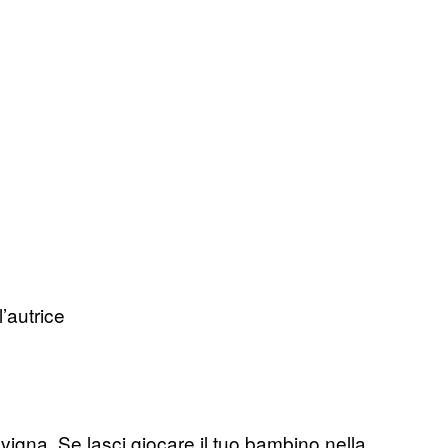
’autrice
vigna. Se lasci giocare il tuo bambino nella