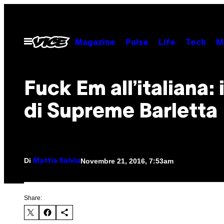
Vai
al
contenuto
Apri
Magazine
Pulse
Life
Tech
M
il
menu
Fuck Em all’italiana: 
di Supreme Barletta
Di
Novembre 21, 2016, 7:53am
Mattia Salvia
Share: