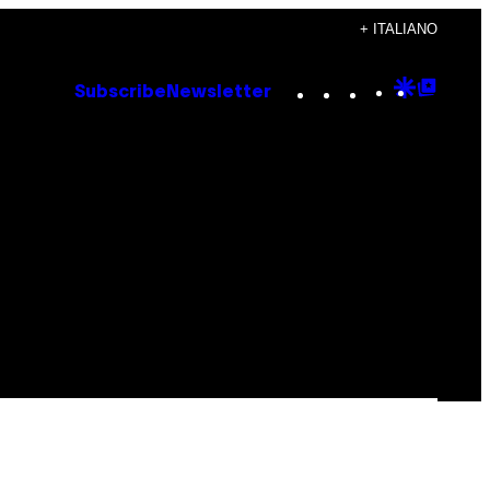
+ ITALIANO
Instagram
TikTok
YouTube
Google
Goog
Subscribe
Newsletter
Discove
Top
Posts