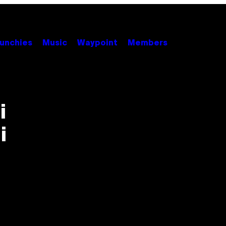
unchies
Music
Waypoint
Members
i
i