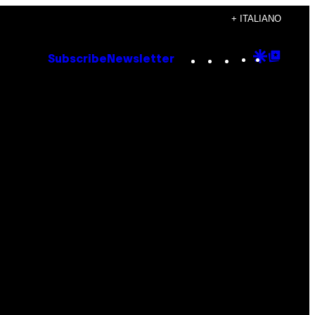
+ ITALIANO
Instagram
TikTok
YouTube
Google
Goog
Subscribe
Newsletter
Discove
Top
Posts