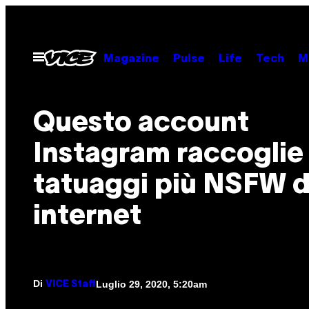
Vai
al
contenuto
Apri
Magazine
Pulse
Life
Tech
M
il
menu
Questo account
Instagram raccoglie 
tatuaggi più NSFW d
internet
Di
Luglio 29, 2020, 5:20am
VICE Staff