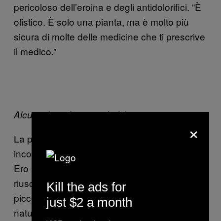
pericoloso dell’eroina e degli antidolorifici. “È
olistico. È solo una pianta, ma è molto più
sicura di molte delle medicine che ti prescrive
il medico.”
Alcuni clienti bevono tè di kava.
×
La prima volta dopo aver bevuto avevo
incominciato a sentirmi le palpebre pesanti.
Ero rilassata e leggermente alticcia. Ero
riuscita a calmarmi concentrandomi su
Kill the ads for
piccole cose—un sms, uno di quei film sulla
just $2 a month
natura o una conversazione.