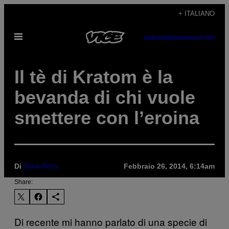
Vai
+ ITALIANO
al
Apri
contenuto
SUBSCRIBE
NEWSLETTER
il
menu
Il tè di Kratom è la
bevanda di chi vuole
smettere con l’eroina
Di
Gina Tron
Febbraio 26, 2014, 6:14am
Share:
Di recente mi hanno parlato di una specie di