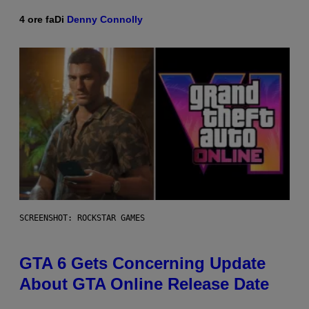
4 ore fa
Di
Denny Connolly
SCREENSHOT: ROCKSTAR GAMES
GTA 6 Gets Concerning Update
About GTA Online Release Date