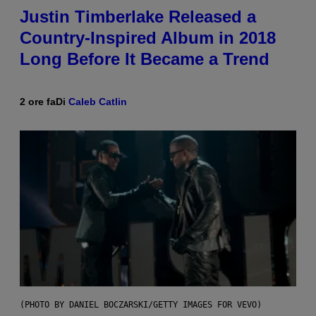
Justin Timberlake Released a
Country-Inspired Album in 2018
Long Before It Became a Trend
2 ore fa
Di
Caleb Catlin
(PHOTO BY DANIEL BOCZARSKI/GETTY IMAGES FOR VEVO)