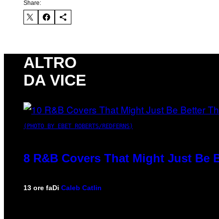
Share:
ALTRO
DA VICE
(PHOTO BY EBET ROBERTS/REDFERNS)
8 R&B Covers That Might Just Be B
13 ore fa
Di
Caleb Catlin