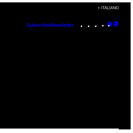
+ ITALIANO
Instagram
TikTok
YouTube
Google
Googl
Subscribe
Newsletter
Discover
Top
Posts