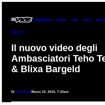
Vai
al
contenuto
Apri
Magazine
Pulse
Life
Tech
Munc
il
menu
Música
Il nuovo video degli
Ambasciatori Teho T
& Blixa Bargeld
Di
VICE Staff
Marzo 22, 2016, 7:32am