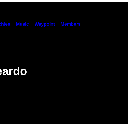
hies
Music
Waypoint
Members
eardo