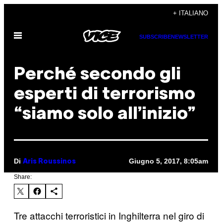
Vai
+ ITALIANO
al
Apri
contenuto
SUBSCRIBE
NEWSLETTER
il
menu
Perché secondo gli
esperti di terrorismo
“siamo solo all’inizio”
Di
Giugno 5, 2017, 8:05am
Aris Roussinos
Share:
Tre attacchi terroristici in Inghilterra nel giro di