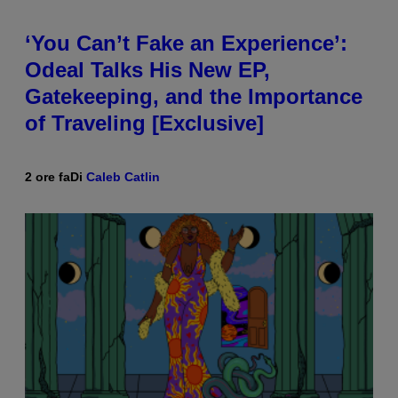
‘You Can’t Fake an Experience’:
Odeal Talks His New EP,
Gatekeeping, and the Importance
of Traveling [Exclusive]
2 ore fa
Di
Caleb Catlin