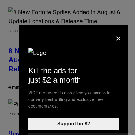
×
SCREENSHOT: EPIC GAMES
8 New Fortnite Sprites Added in
August 6 Update – Locations &
Release Time
Kill the ads for
just $2 a month
4 minuti fa
Di
Brent Koepp
VICE membership also gives you access to
our very best writing and exclusive new
documentaries.
PHOTO BY GIE KNAEPS/GETTY IMAGES
Support for $2
‘Inspire Without Being Preachy’: