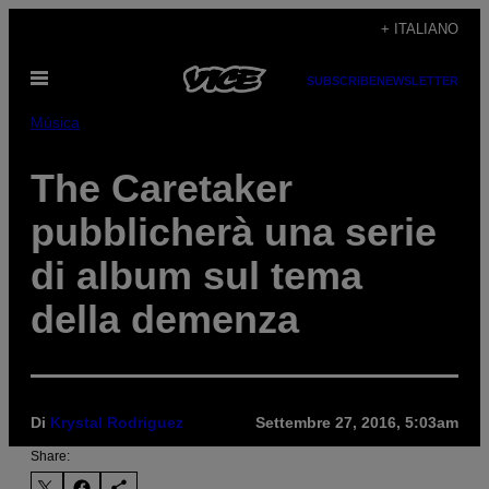
Vai
+ ITALIANO
al
Apri
contenuto
SUBSCRIBE
NEWSLETTER
il
menu
Música
The Caretaker
pubblicherà una serie
di album sul tema
della demenza
Di
Krystal Rodriguez
Settembre 27, 2016, 5:03am
Share: