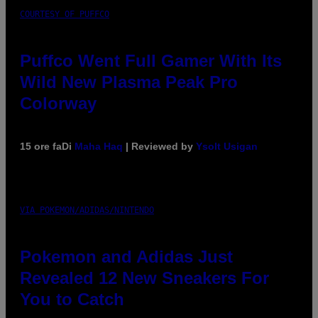
COURTESY OF PUFFCO
Puffco Went Full Gamer With Its
Wild New Plasma Peak Pro
Colorway
15 ore fa
Di
Maha Haq
| Reviewed by
Ysolt Usigan
VIA POKEMON/ADIDAS/NINTENDO
Pokemon and Adidas Just
Revealed 12 New Sneakers For
You to Catch