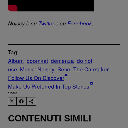
​Noisey è su
Twitter
​ e su
Facebook
​.​
Tag:
Album
boomkat
demenza
do not
use
Music
Noisey
Serie
The Caretaker
Follow Us On Discover
Make Us Preferred In Top Stories
Share:
CONTENUTI SIMILI