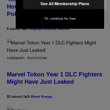
See All Membership Plans
How a Breakup and Bush-Era
Politics Helped Create This L7 Hit
Or, continue for free
5 minuti fa
Di
Stephen Andrew Galiher
SCREENSHOT: PLAYSTATION
Marvel Tokon Year 1 DLC Fighters
Might Have Just Leaked
53 minuti fa
Di
Brent Koepp