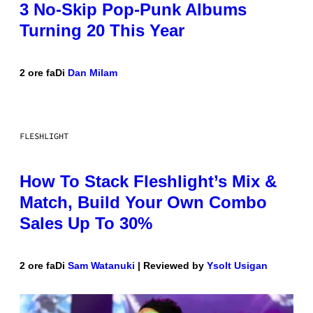
3 No-Skip Pop-Punk Albums
Turning 20 This Year
2 ore fa
Di
Dan Milam
FLESHLIGHT
How To Stack Fleshlight’s Mix &
Match, Build Your Own Combo
Sales Up To 30%
2 ore fa
Di
Sam Watanuki
| Reviewed by
Ysolt Usigan