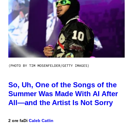
(PHOTO BY TIM MOSENFELDER/GETTY IMAGES)
So, Uh, One of the Songs of the
Summer Was Made With AI After
All—and the Artist Is Not Sorry
2 ore fa
Di
Caleb Catlin