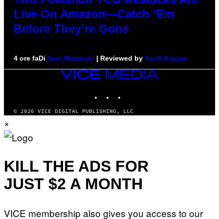
Live On Amazon—Catch ‘Em
Before They’re Gone
4 ore fa
Di
Sam Watanuki
| Reviewed by
Ysolt Usigan
VICE
MEDIA
INSTAGRAM
TIKTOK
YOUTUBE
© 2026 VICE DIGITAL PUBLISHING, LLC
×
KILL THE ADS FOR
JUST $2 A MONTH
VICE membership also gives you access to our