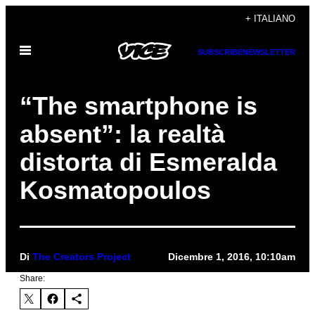
Vai
+ ITALIANO
al
Apri
contenuto
SUBSCRIBE
NEWSLETTER
il
menu
“The smartphone is
absent”: la realtà
distorta di Esmeralda
Kosmatopoulos
Di
The Creators Project
Dicembre 1, 2016, 10:10am
Share: