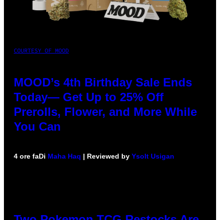
COURTESY OF MOOD
MOOD’s 4th Birthday Sale Ends
Today— Get Up to 25% Off
Prerolls, Flower, and More While
You Can
4 ore fa
Di
Maha Haq
| Reviewed by
Ysolt Usigan
Two Pokemon TCG Restocks Are