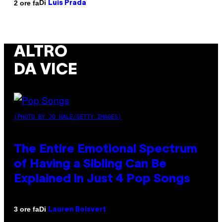
Di
2 ore fa
Luis Prada
ALTRO
DA VICE
(PHOTO BY JO HALE/GETTY IMAGES)
The Entire Emotional Spectrum
of Having a Sibling Can Be
Explained in Just 4 Pop Songs
Di
3 ore fa
Lauren Boisvert