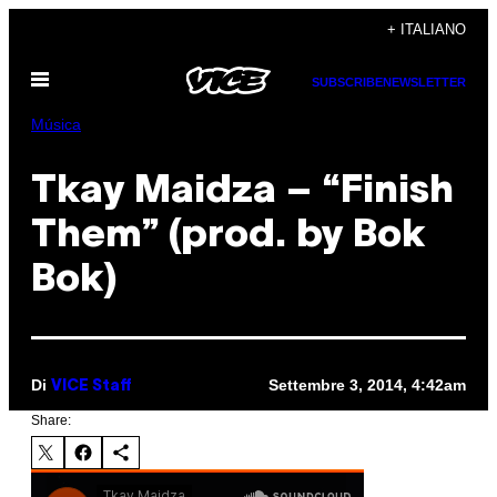
Vai
+ ITALIANO
al
Apri
contenuto
SUBSCRIBE
NEWSLETTER
il
menu
Música
Tkay Maidza – “Finish
Them” (prod. by Bok
Bok)
Di
Settembre 3, 2014, 4:42am
VICE Staff
Share: