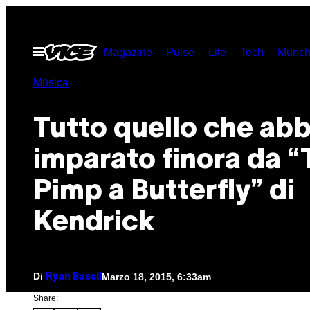
Vai
al
Apri
Magazine
Pulse
Life
Tech
Munch
contenuto
il
menu
Música
Tutto quello che ab
imparato finora da “
Pimp a Butterfly” di
Kendrick
Di
Marzo 18, 2015, 6:33am
Ryan Bassil
Share: