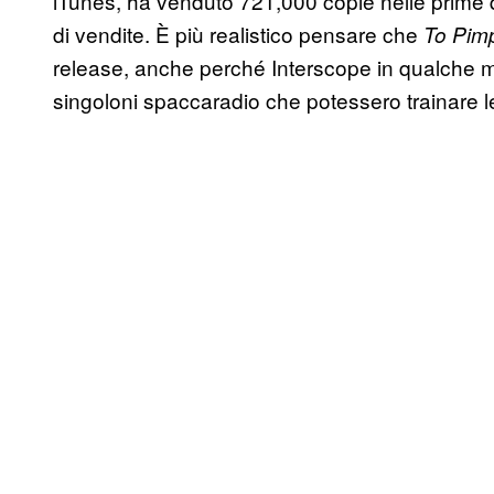
iTunes, ha venduto 721,000 copie nelle prime q
di vendite. È più realistico pensare che
To Pimp
release, anche perché Interscope in qualche m
singoloni spaccaradio che potessero trainare l