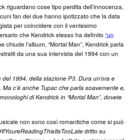
rick riguardano cose tipo perdita dell’innocenza,
uni fan dei due hanno ipotizzato che la data
ngiata per coincidere con il ventesimo
rsario che Kendrick stesso ha definito
“un
che chiude l’album, “Mortal Man”, Kendrick parla
tratti da una sua intervista del 1994 con un
del 1994, della stazione P3. Dura un’ora e
. Ma c’è anche Tupac che parla soavemente e,
 monologhi di Kendrick in “Mortal Man”, dovete
ia musicale non sono così romantiche come si può
dritto su
#IfYoureReadingThisItsTooLate