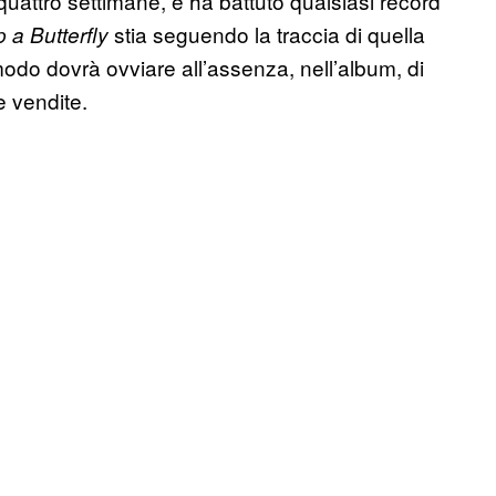
uattro settimane, e ha battuto qualsiasi record
stia seguendo la traccia di quella
 a Butterfly
odo dovrà ovviare all’assenza, nell’album, di
e vendite.