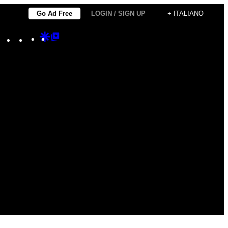
Go Ad Free
LOGIN / SIGN UP
+ ITALIANO
Instagram
TikTok
YouTube
Google
Google
Discover
Top
Posts