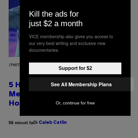
Kill the ads for
just $2 a month
VICE membership also gives you access to
our very best writing and exclusive new
documentaries.
(PHOTO BY STEVE GRANITZ/WIREIMAGE)
Support for $2
See All Membership Plans
5 Hip-Hop Songs That Are Most
Memorable for Their Classic
Or, continue for free
Hooks
Di
56 minuti fa
Caleb Catlin