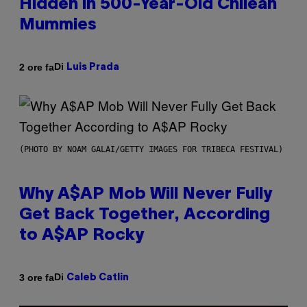
Hidden in 500-Year-Old Chilean
Mummies
Di
2 ore fa
Luis Prada
(PHOTO BY NOAM GALAI/GETTY IMAGES FOR TRIBECA FESTIVAL)
Why A$AP Mob Will Never Fully
Get Back Together, According
to A$AP Rocky
Di
3 ore fa
Caleb Catlin