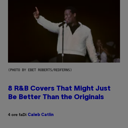
(PHOTO BY EBET ROBERTS/REDFERNS)
8 R&B Covers That Might Just
Be Better Than the Originals
Di
4 ore fa
Caleb Catlin