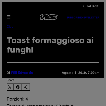
Vai
+ ITALIANO
al
Apri
contenuto
SUBSCRIBE
NEWSLETTER
il
menu
Cibo
Toast formaggioso ai
funghi
Di
Agosto 1, 2019, 7:00am
Will Edwards
Share:
Porzioni: 4
Tempo di preparazione: 20 minuti