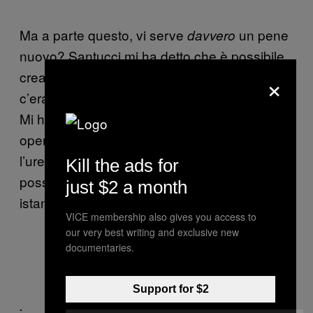
Ma a parte questo, vi serve
un pene
davvero
nuovo? Santucci mi ha detto che è possibile
×
creare una specie di pene finto dove prima
c’era quello vero usando la pelle in eccesso.
Mi ha spiegato che basta “una piccola
operazione per tirare leggermente fuori
l’uretra e ricucirla verso l’esterno così che
Kill the ads for
possa restare aperta.” Ed ecco, un simil-pene
just $2 a month
istantaneo.
VICE membership also gives you access to
our very best writing and exclusive new
documentaries.
Immagine via
Geograph
Support for $2
.