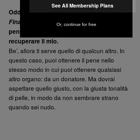
See All Membership Plans
Oddio, detta così sembra uno dei mostri di
Final Fantasy
. No, sul serio, io voglio un
Or, continue for free
pene nuovo. Però non sono in grado di
recuperare il mio.
Be’, allora ti serve quello di qualcun altro. In
questo caso, puoi ottenere il pene nello
stesso modo in cui puoi ottenere qualsiasi
altro organo: da un donatore. Ma dovrai
aspettare quello giusto, con la giusta tonalità
di pelle, in modo da non sembrare strano
quando sei nudo.