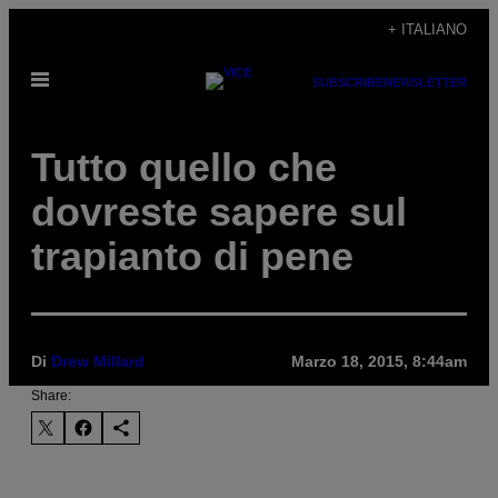
Vai
+ ITALIANO
al
Apri
contenuto
SUBSCRIBE
NEWSLETTER
il
menu
Tutto quello che
dovreste sapere sul
trapianto di pene
Di
Drew Millard
Marzo 18, 2015, 8:44am
Share: