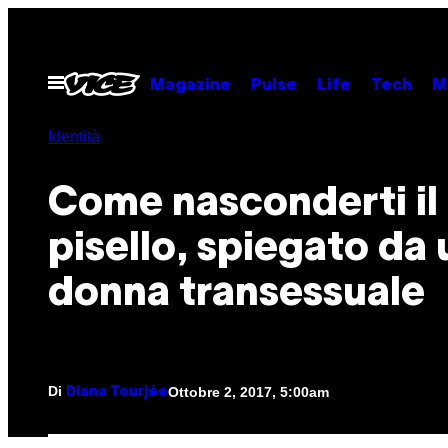
Vai
al
contenuto
Apri
Magazine
Pulse
Life
Tech
M
il
menu
Identità
Come nasconderti il
pisello, spiegato da
donna transessuale
Di
Ottobre 2, 2017, 5:00am
Diana Tourjée