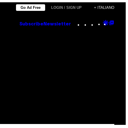
Go Ad Free
LOGIN / SIGN UP
+ ITALIANO
Instagram
TikTok
YouTube
Google
Goog
Subscribe
Newsletter
Discove
Top
Posts