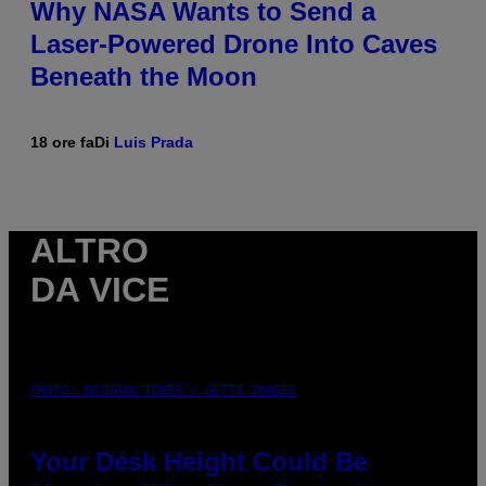
Why NASA Wants to Send a
Laser-Powered Drone Into Caves
Beneath the Moon
18 ore fa
Di
Luis Prada
ALTRO
DA VICE
PHOTO: BATUHAN TOKER / GETTY IMAGES
Your Desk Height Could Be