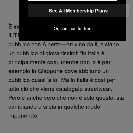
See All Membership Plans
È innegabile dunque, che parte dei clienti di
Or, continue for free
IUTER—che più volte alla fine definiamo
pubblico con Alberto—arrivino da lì, e siano
un pubblico di giovanissimi: “In Italia è
principalmente così, mentre non lo è per
esempio in Giappone dove abbiamo un
pubblico quasi ‘alto’. Ma in Italia è così per
tutto ciò che viene catalogato streetwear.
Però è anche vero che non è solo questo, sta
cambiando e si sta in qualche modo
imponendo.”