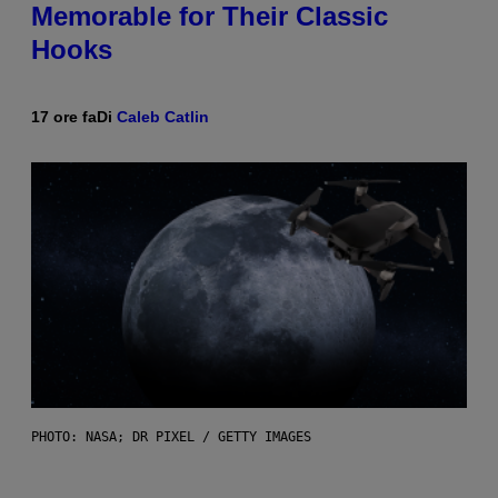
Memorable for Their Classic
Hooks
17 ore fa
Di
Caleb Catlin
PHOTO: NASA; DR PIXEL / GETTY IMAGES