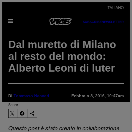
Vai
+ ITALIANO
al
Apri
contenuto
SUBSCRIBE
NEWSLETTER
il
menu
Dal muretto di Milano
al resto del mondo:
Alberto Leoni di Iuter
Di
Tommaso Naccari
Febbraio 8, 2016, 10:47am
Share:
Questo post è stato creato in collaborazione