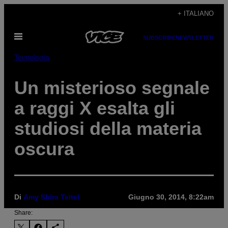
Vai
+ ITALIANO
al
Apri
contenuto
SUBSCRIBE
NEWSLETTER
il
menu
Tecnología
Un misterioso segnale
a raggi X esalta gli
studiosi della materia
oscura
Di
Amy Shira Teitel
Giugno 30, 2014, 8:22am
Share: