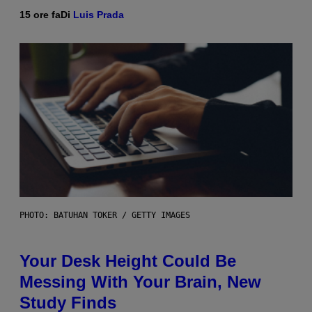
15 ore fa
Di
Luis Prada
PHOTO: BATUHAN TOKER / GETTY IMAGES
Your Desk Height Could Be
Messing With Your Brain, New
Study Finds