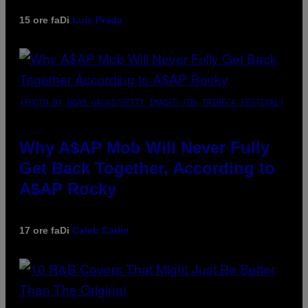
15 ore fa
Di
Luis Prada
(PHOTO BY NOAM GALAI/GETTY IMAGES FOR TRIBECA FESTIVAL)
Why A$AP Mob Will Never Fully
Get Back Together, According to
A$AP Rocky
17 ore fa
Di
Caleb Catlin