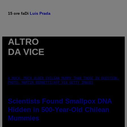
15 ore fa
Di
Luis Prada
ALTRO
DA VICE
A MUCH, MUCH OLDER CHILEAN MUMMY THAN THOSE IN QUESTION.
PHOTO: MARTIN BERNETTI/AFP VIA GETTY IMAGES
Scientists Found Smallpox DNA
Hidden in 500-Year-Old Chilean
Mummies