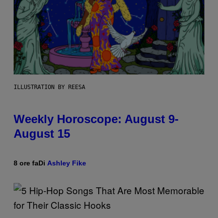
ILLUSTRATION BY REESA
Weekly Horoscope: August 9-
August 15
8 ore fa
Di
Ashley Fike