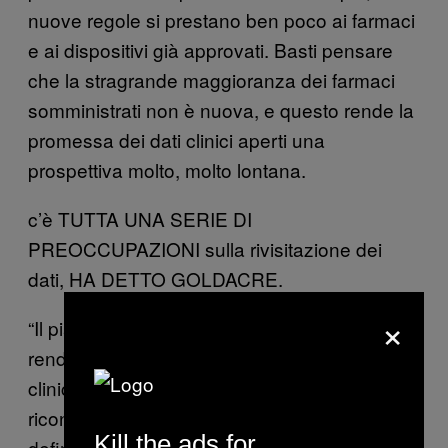
nuove regole si prestano ben poco ai farmaci
e ai dispositivi già approvati. Basti pensare
che la stragrande maggioranza dei farmaci
somministrati non è nuova, e questo rende la
promessa dei dati clinici aperti una
prospettiva molto, molto lontana.
c’è TUTTA UNA SERIE DI
PREOCCUPAZIONI sulla rivisitazione dei
dati, HA DETTO GOLDACRE.
×
“Il piano dell’EMA è quello di iniziare a
rendere pubbliche le relazioni degli studi
clinici a partire da gennaio 2015 e,
riconoscendo l’importanza di questi dati, di
Kill the ads for
definire uno standard per la trasparenza dei