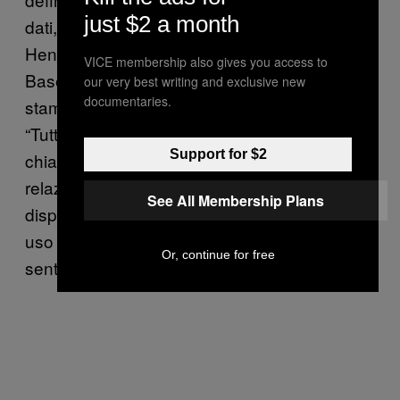
just $2 a month
dati, sia ora che in futuro,” ha affermato Carl
Heneghan, direttore del Centre for Evidence
VICE membership also gives you access to
Based Medicine di Oxford, in un comunicato
our very best writing and exclusive new
documentaries.
stampa
pubbilcato sul sito web AllTrials
.
“Tuttavia, ciò che dimostra inoltre
Support for $2
chiaramente è la necessità di garantire che le
relazioni sugli studi clinici siano rese
See All Membership Plans
disponibili per tutti quei farmaci che sono in
uso oggi e per quei farmaci anteriori a questa
Or, continue for free
sentenza.”