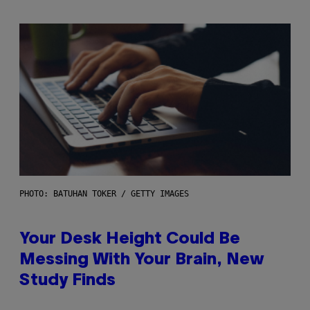
PHOTO: BATUHAN TOKER / GETTY IMAGES
Your Desk Height Could Be
Messing With Your Brain, New
Study Finds