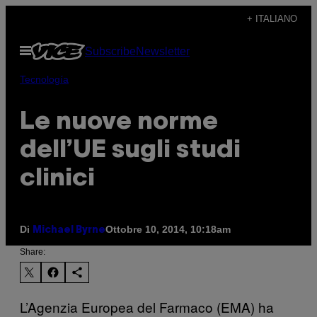
Vai
+ ITALIANO
al
Apri
Subscribe
Newsletter
contenuto
il
menu
Tecnología
Le nuove norme
dell’UE sugli studi
clinici
Di
Ottobre 10, 2014, 10:18am
Michael Byrne
Share:
L’Agenzia Europea del Farmaco (EMA) ha