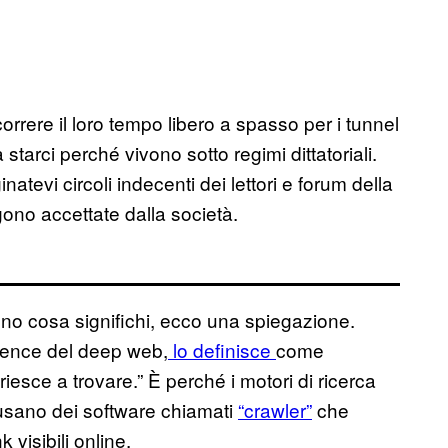
rrere il loro tempo libero a spasso per i tunnel
 starci perché vivono sotto regimi dittatoriali.
evi circoli indecenti dei lettori e forum della
no accettate dalla società.
nno cosa significhi, ecco una spiegazione.
igence del deep web,
lo definisce
come
esce a trovare.” È perché i motori di ricerca
i usano dei software chiamati
“crawler”
che
 visibili online.