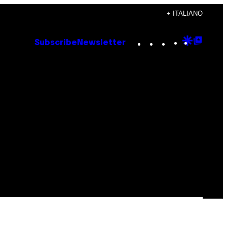
+ ITALIANO
Instagram
TikTok
YouTube
Google
Goog
Subscribe
Newsletter
Discove
Top
Posts