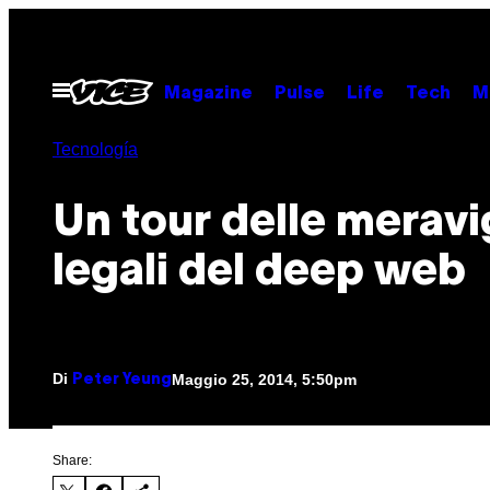
Vai
al
contenuto
Apri
Magazine
Pulse
Life
Tech
M
il
menu
Tecnología
Un tour delle meravi
legali del deep web
Di
Maggio 25, 2014, 5:50pm
Peter Yeung
Share: