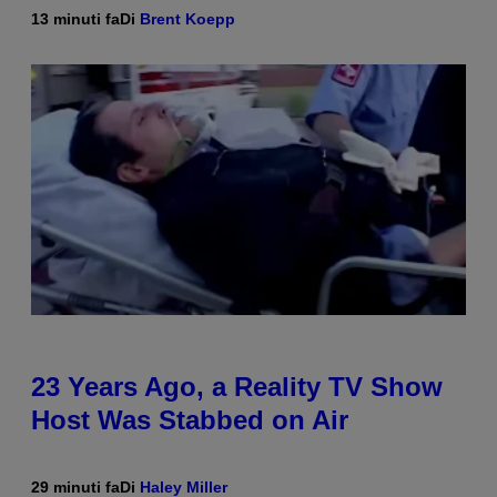
13 minuti fa
Di
Brent Koepp
23 Years Ago, a Reality TV Show
Host Was Stabbed on Air
29 minuti fa
Di
Haley Miller