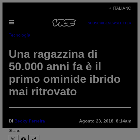
Vai
+ ITALIANO
al
Apri
contenuto
SUBSCRIBE
NEWSLETTER
il
menu
Tecnología
Una ragazzina di
50.000 anni fa è il
primo ominide ibrido
mai ritrovato
Di
Becky Ferreira
Agosto 23, 2018, 8:14am
Share: