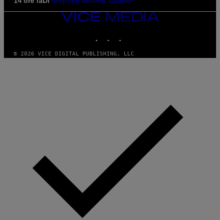
14 ore fa
Di
Stephen Andrew Galiher
VICE
MEDIA
INSTAGRAM
TIKTOK
YOUTUBE
© 2026 VICE DIGITAL PUBLISHING, LLC