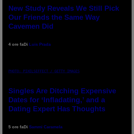
New Study Reveals We Still Pick
Our Friends the Same Way
Cavemen Did
4 ore fa
Di
Luis Prada
PHOTO: PIXELSEFFECT / GETTY IMAGES
Singles Are Ditching Expensive
Dates for ‘Infladating,’ and a
Dating Expert Has Thoughts
5 ore fa
Di
Sammi Caramela