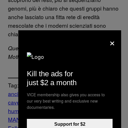
genomi, più è chiaro che questi gruppi hanno
anche lasciato una fitta rete di eredità
mescolate che i moderni scienziati sono
chiamati a documentare.
×
Questo articolo è apparso originariamente su
Motherboard US.
Kill the ads for
just $2 a month
Tag:
ancient DNA
cave
denisova
VICE membership also gives you access to
our very best writing and exclusive new
cave
denisovan
DNA
early
documentaries.
humans
genomes
genomics
hominins
HU
MANS
neanderthal
parent
siberia
Tech
Support for $2
Follow Us On Discover