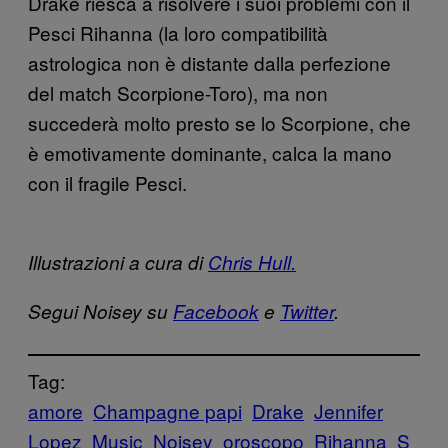
Drake riesca a risolvere i suoi problemi con il
Pesci Rihanna (la loro compatibilità
astrologica non è distante dalla perfezione
del match Scorpione-Toro), ma non
succederà molto presto se lo Scorpione, che
è emotivamente dominante, calca la mano
con il fragile Pesci.
Illustrazioni a cura di
Chris Hull.
Segui Noisey su
Facebook
e
Twitter
.
Tag:
amore
Champagne papi
Drake
Jennifer
Lopez
Music
Noisey
oroscopo
Rihanna
S