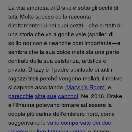
La vita amorosa di Drake è sotto gli occhi di
tutti. Molto spesso ce la racconta
direttamente lui nei suoi pezzi—che si tratti di
una storia che va a gonfie vele (spoiler: di
solito no) non è neanche così importante—e
sembra che la sua dolce metà sia una parte
centrale della sua esistenza, artistica e
privata. Drizzy è il padre spirituale di tutti i
ragazzi tristi perché vengono mollati, il motivo
si capisce ascoltando
“Marvin’s Room”
e…
parecchie
altre
sue
canzoni
. Nel 2016, Drake
e Rihanna potevano tornare ad essere la
coppia più carina dell’emisfero nord, come
suggerivano
le varie
comparsate
dei due
insieme
o
i loro tatuaggi uguali
, e invece,