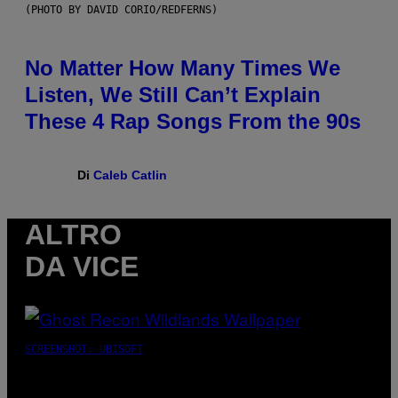
(PHOTO BY DAVID CORIO/REDFERNS)
No Matter How Many Times We
Listen, We Still Can’t Explain
These 4 Rap Songs From the 90s
Di
Caleb Catlin
ALTRO
DA VICE
SCREENSHOT: UBISOFT