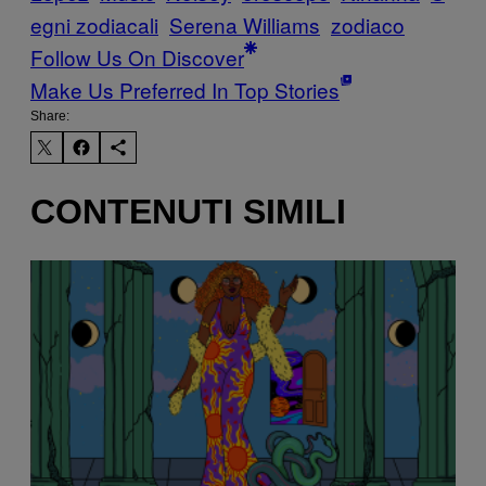
egni zodiacali
Serena Williams
zodiaco
Follow Us On Discover
Make Us Preferred In Top Stories
Share:
CONTENUTI SIMILI