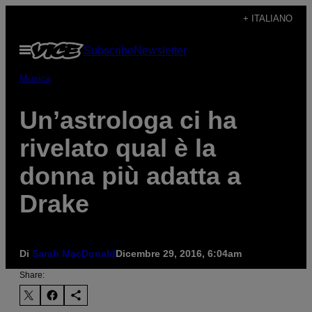
Vai
+ ITALIANO
al
Apri
Subscribe
Newsletter
contenuto
il
menu
Música
Un’astrologa ci ha
rivelato qual è la
donna più adatta a
Drake
Di
Sarah MacDonald
Dicembre 29, 2016, 6:04am
Share: