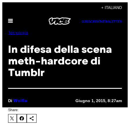
Vai
+ ITALIANO
al
Apri
contenuto
SUBSCRIBE
NEWSLETTER
il
menu
Tecnología
In difesa della scena
meth-hardcore di
Tumblr
Di
Giugno 1, 2015, 8:27am
Wolfie
Share: