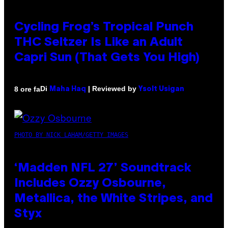
Cycling Frog’s Tropical Punch
THC Seltzer Is Like an Adult
Capri Sun (That Gets You High)
Di
| Reviewed by
8 ore fa
Maha Haq
Ysolt Usigan
PHOTO BY NICK LAHAM/GETTY IMAGES
‘Madden NFL 27’ Soundtrack
Includes Ozzy Osbourne,
Metallica, the White Stripes, and
Styx