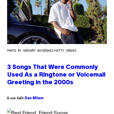
PHOTO BY GREGORY BOJORQUEZ/GETTY IMAGES
3 Songs That Were Commonly
Used As a Ringtone or Voicemail
Greeting in the 2000s
Di
6 ore fa
Dan Milam