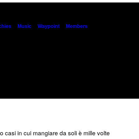
hies
Music
Waypoint
Members
no casi in cui mangiare da soli è mille volte