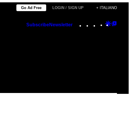
Go Ad Free
LOGIN / SIGN UP
+ ITALIANO
Instagram
TikTok
YouTube
Google
Googl
Subscribe
Newsletter
Discover
Top
Posts