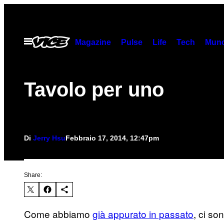
Vai
al
contenuto
Apri
Magazine
Pulse
Life
Tech
Munc
il
menu
Tavolo per uno
Di
Jerry Hsu
Febbraio 17, 2014, 12:47pm
Share:
Come abbiamo
già appurato in passato
, ci so