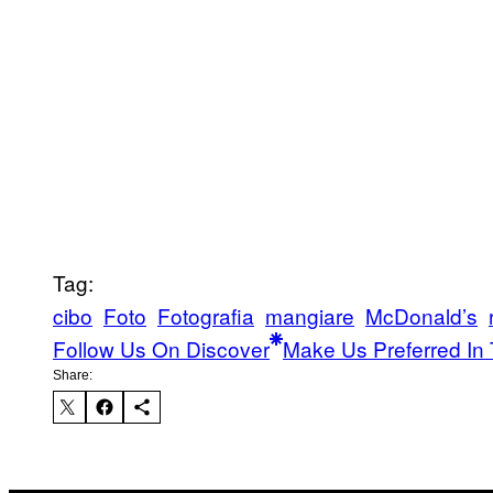
Tag:
cibo
Foto
Fotografia
mangiare
McDonald’s
Follow Us On Discover
Make Us Preferred In 
Share: