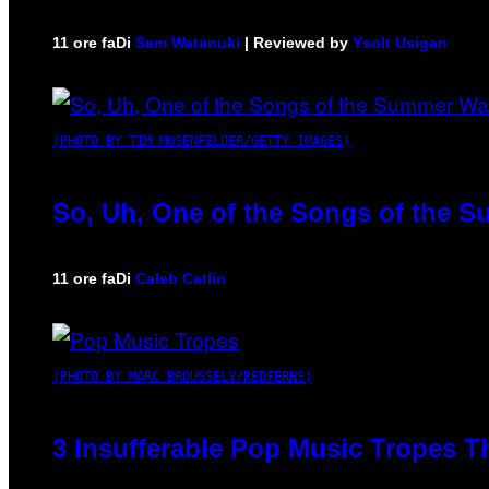
11 ore fa
Di
Sam Watanuki
| Reviewed by
Ysolt Usigan
(PHOTO BY TIM MOSENFELDER/GETTY IMAGES)
So, Uh, One of the Songs of the S
11 ore fa
Di
Caleb Catlin
(PHOTO BY MARC BROUSSELY/REDFERNS)
3 Insufferable Pop Music Tropes T