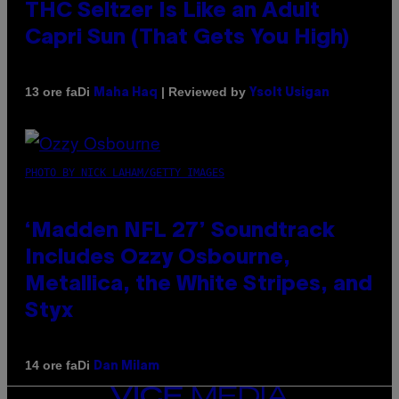
THC Seltzer Is Like an Adult
Capri Sun (That Gets You High)
Di
| Reviewed by
13 ore fa
Maha Haq
Ysolt Usigan
PHOTO BY NICK LAHAM/GETTY IMAGES
‘Madden NFL 27’ Soundtrack
Includes Ozzy Osbourne,
Metallica, the White Stripes, and
Styx
Di
14 ore fa
Dan Milam
VICE