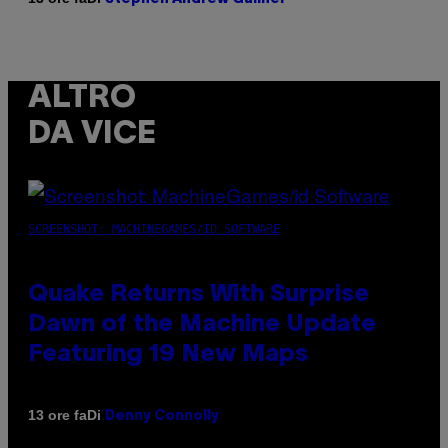
ALTRO
DA VICE
SCREENSHOT: MACHINEGAMES/ID SOFTWARE
Quake Returns With Surprise
Dawn of the Machine Update
Featuring 19 New Maps
Di
13 ore fa
Denny Connolly