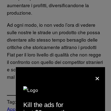
aumentare i profitti, diversificandone la
produzione.
Ad ogni modo, io non vedo l’ora di vedere
sulle nostre le strade un prodotto che possa
diventare allo stesso tempo bersaglio delle
critiche che storicamente attirano i prodotti
Fiat per il loro livello di qualità che non regge
il confronto con quello dei competitor stranieri
e scatenare le lamentele più da “geek” di chi
×
mal tollera lo strapotere di Apple.
Tag:
Kill the ads for
Apple
FCA
fiat
macchine
Motherboard
mot