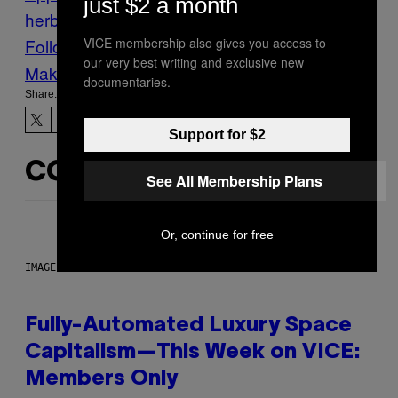
just $2 a month
herboard show
Moveable
Tech
VICE membership also gives you access to
Follow Us On Discover
our very best writing and exclusive new
Make Us Preferred In Top Stories
documentaries.
Share:
Support for $2
CONTENUTI SIMILI
See All Membership Plans
Or, continue for free
IMAGE: NICK DOVE
Fully-Automated Luxury Space
Capitalism—This Week on VICE:
Members Only