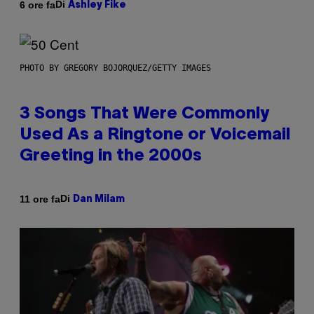
Di
6 ore fa
Ashley Fike
PHOTO BY GREGORY BOJORQUEZ/GETTY IMAGES
3 Songs That Were Commonly
Used As a Ringtone or Voicemail
Greeting in the 2000s
Di
11 ore fa
Dan Milam