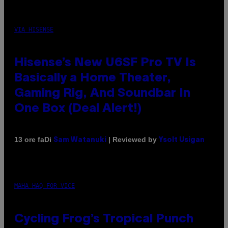
VIA HISENSE
Hisense’s New U6SF Pro TV Is
Basically a Home Theater,
Gaming Rig, And Soundbar In
One Box (Deal Alert!)
Di
| Reviewed by
13 ore fa
Sam Watanuki
Ysolt Usigan
MAHA HAQ FOR VICE
Cycling Frog’s Tropical Punch