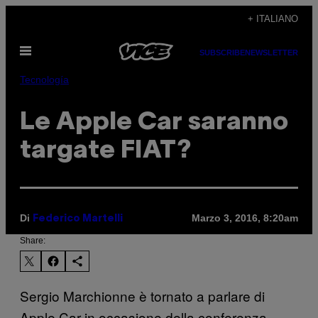
Vai
+ ITALIANO
al
Apri
contenuto
SUBSCRIBE
NEWSLETTER
il
menu
Tecnología
Le Apple Car saranno
targate FIAT?
Di
Marzo 3, 2016, 8:20am
Federico Martelli
Share:
Sergio Marchionne è tornato a parlare di
Apple Car in occasione della conferenza