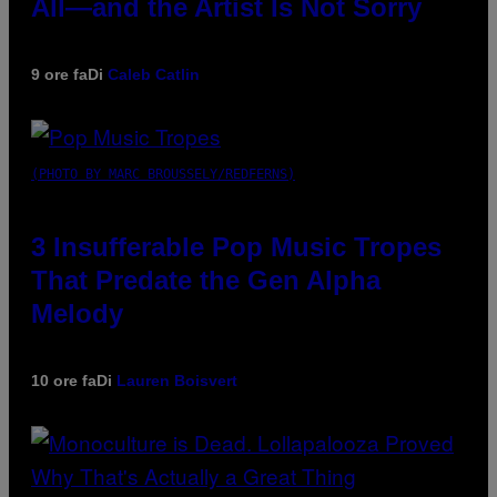
All—and the Artist Is Not Sorry
9 ore fa
Di
Caleb Catlin
(PHOTO BY MARC BROUSSELY/REDFERNS)
3 Insufferable Pop Music Tropes
That Predate the Gen Alpha
Melody
10 ore fa
Di
Lauren Boisvert