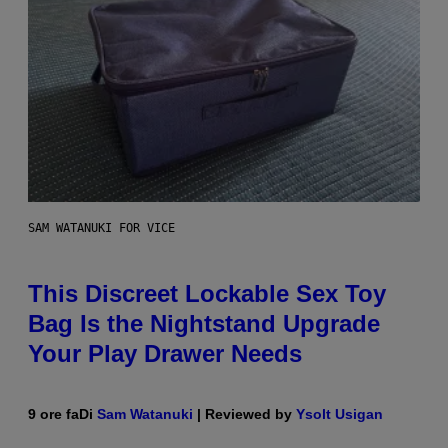
SAM WATANUKI FOR VICE
This Discreet Lockable Sex Toy
Bag Is the Nightstand Upgrade
Your Play Drawer Needs
9 ore fa
Di
Sam Watanuki
| Reviewed by
Ysolt Usigan