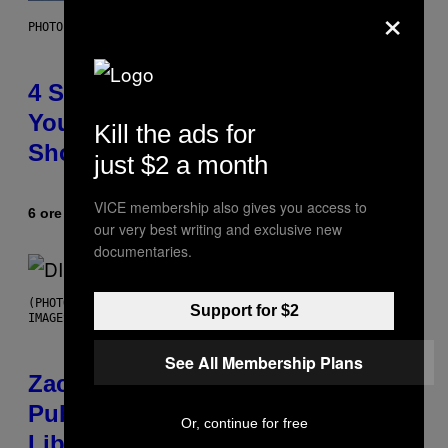
×
PHOTO BY SCOTT LEGATO/GETTY IMAGES
4 Shoegaze Songs to Listen to if
You Don’t Know if You Like
Kill the ads for
Shoegaze
just $2 a month
VICE membership also gives you access to
6 ore fa
Di
Stephen Andrew Galiher
our very best writing and exclusive new
documentaries.
(PHOTO BY ROBERTO PANUCCI – CORBIS/CORBIS VIA GETTY
Support for $2
IMAGES)
See All Membership Plans
Zachary Cole Smith Wants a
Publicly Owned Music Streaming
Or, continue for free
Library Built on Spotify’s