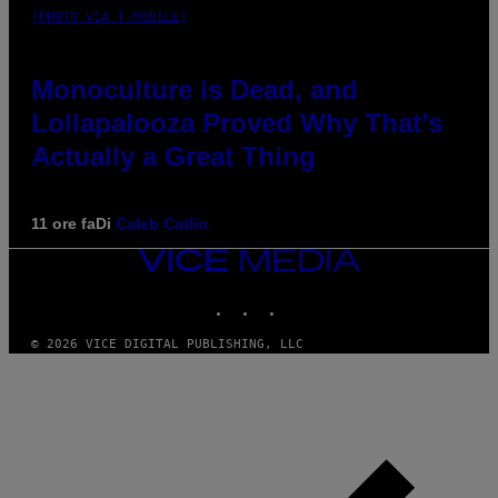
(PHOTO VIA T-MOBILE)
Monoculture is Dead, and
Lollapalooza Proved Why That’s
Actually a Great Thing
11 ore fa
Di
Caleb Catlin
VICE
MEDIA
INSTAGRAM
TIKTOK
YOUTUBE
© 2026 VICE DIGITAL PUBLISHING, LLC