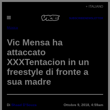
Vai
+ ITALIANO
al
Apri
contenuto
SUBSCRIBE
NEWSLETTER
il
menu
Música
Vic Mensa ha
attaccato
XXXTentacion in un
freestyle di fronte a
sua madre
Di
Shaad D’Souza
Ottobre 9, 2018, 4:59am