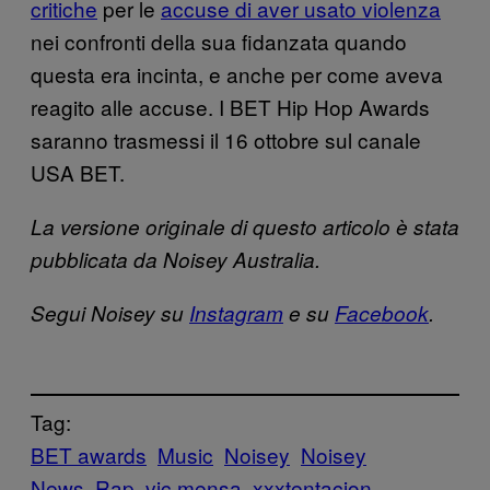
critiche
per le
accuse di aver usato violenza
nei confronti della sua fidanzata quando
questa era incinta, e anche per come aveva
reagito alle accuse. I BET Hip Hop Awards
saranno trasmessi il 16 ottobre sul canale
USA BET.
La versione originale di questo articolo è stata
pubblicata da Noisey Australia.
Segui Noisey su
Instagram
e su
Facebook
.
Tag:
BET awards
Music
Noisey
Noisey
News
Rap
vic mensa
xxxtentacion