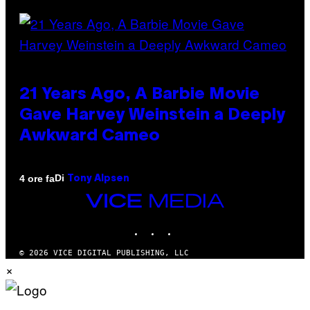
21 Years Ago, A Barbie Movie
Gave Harvey Weinstein a Deeply
Awkward Cameo
Di
4 ore fa
Tony Alpsen
VICE
MEDIA
INSTAGRAM
TIKTOK
YOUTUBE
© 2026 VICE DIGITAL PUBLISHING, LLC
×