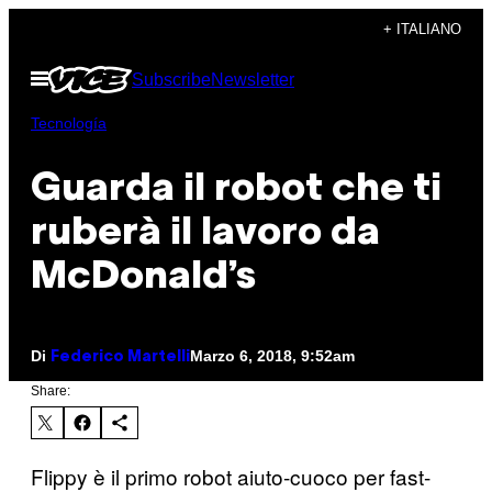
Vai
+ ITALIANO
al
Apri
Subscribe
Newsletter
contenuto
il
menu
Tecnología
Guarda il robot che ti
ruberà il lavoro da
McDonald’s
Di
Marzo 6, 2018, 9:52am
Federico Martelli
Share:
Flippy è il primo robot aiuto-cuoco per fast-