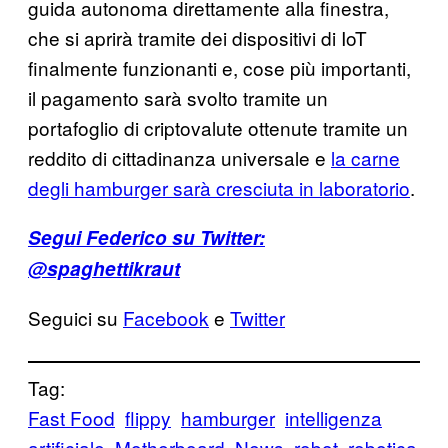
guida autonoma direttamente alla finestra,
che si aprirà tramite dei dispositivi di IoT
finalmente funzionanti e, cose più importanti,
il pagamento sarà svolto tramite un
portafoglio di criptovalute ottenute tramite un
reddito di cittadinanza universale e
la carne
degli hamburger sarà cresciuta in laboratorio
.
Segui Federico su Twitter:
@spaghettikraut
Seguici su
Facebook
e
Twitter
Tag:
Fast Food
flippy
hamburger
intelligenza
artificiale
Motherboard
News
robot
robotica