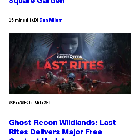
Square Garden
Di
15 minuti fa
Dan Milam
SCREENSHOT: UBISOFT
Ghost Recon Wildlands: Last
Rites Delivers Major Free