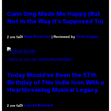
Cann 0mg Made Me Happy (But
Not In the Way It’s Supposed To)
Di
| Reviewed by
2 ore fa
Nick Stockton
Ysolt Usigan
(PHOTO BY LEX VAN ROSSEN/MAI/REDFERNS)
Today Would’ve Been the 57th
Birthday of This Indie Icon With a
Heartbreaking Musical Legacy
Di
2 ore fa
Lauren Boisvert