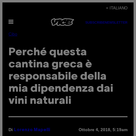
Vai
+ ITALIANO
al
Apri
contenuto
SUBSCRIBE
NEWSLETTER
il
menu
Cibo
Perché questa
cantina greca è
responsabile della
mia dipendenza dai
vini naturali
Di
Ottobre 4, 2018, 5:19am
Lorenzo Mapelli