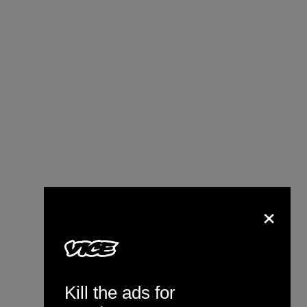
Guardate chi ha incontrato a
×
Washington nel 1994 quel giovane
ministro dell’Interno italiano…
—
Roberto Maroni
(@RobertoMaroni_)
9 novembre
Kill the ads for
2016