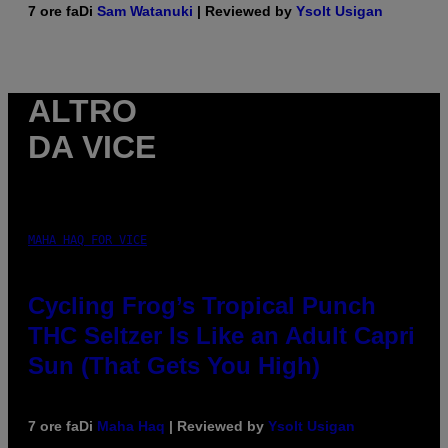
7 ore fa
Di
Sam Watanuki
| Reviewed by
Ysolt Usigan
ALTRO
DA VICE
MAHA HAQ FOR VICE
Cycling Frog’s Tropical Punch
THC Seltzer Is Like an Adult Capri
Sun (That Gets You High)
7 ore fa
Di
Maha Haq
| Reviewed by
Ysolt Usigan