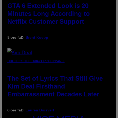
GTA 6 Extended Look is 20
Minutes Long According to
Netflix Customer Support
8 ore fa
Di
Brent Koepp
PHOTO BY JEFF KRAVITZ/FILMMAGIC
The Set of Lyrics That Still Give
Kim Deal Firsthand
Embarrassment Decades Later
8 ore fa
Di
Lauren Boisvert