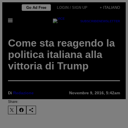
Vai
Go Ad Free
LOGIN / SIGN UP
+ ITALIANO
al
Apri
contenuto
SUBSCRIBE
NEWSLETTER
il
menu
Come sta reagendo la
politica italiana alla
vittoria di Trump
Di
Redazione
Novembre 9, 2016, 5:42am
Share: