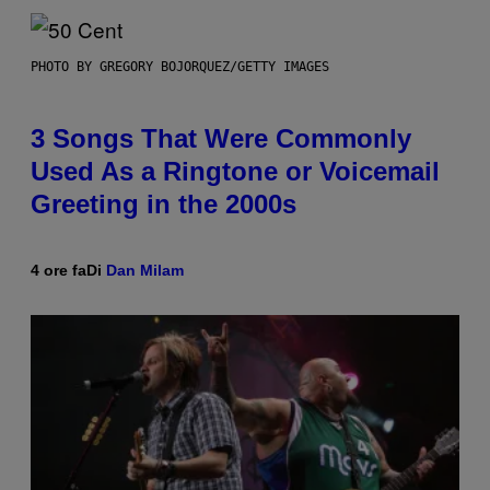
PHOTO BY GREGORY BOJORQUEZ/GETTY IMAGES
3 Songs That Were Commonly
Used As a Ringtone or Voicemail
Greeting in the 2000s
4 ore fa
Di
Dan Milam