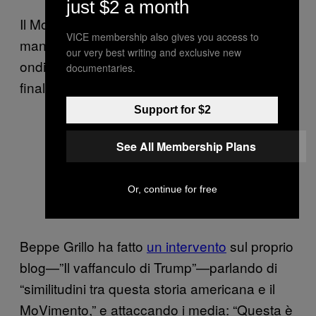
just $2 a month
Il Movimento 5 Stelle, che fino a ieri aveva
VICE membership also gives you access to
mantenuto un atteggiamento piuttosto
our very best writing and exclusive new
ondivago sulla candidatura di Trump, ha
documentaries.
finalmente deciso con chi schierarsi.
Support for $2
See All Membership Plans
Or, continue for free
Beppe Grillo ha fatto
un intervento
sul proprio
blog—”Il vaffanculo di Trump”—parlando di
“similitudini tra questa storia americana e il
MoVimento,” e attaccando i media: “
Questa è