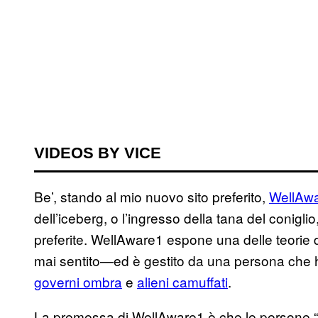
VIDEOS BY VICE
Be’, stando al mio nuovo sito preferito,
WellAw
dell’iceberg, o l’ingresso della tana del conigl
preferite. WellAware1 espone una delle teorie d
mai sentito—ed è gestito da una persona che h
governi ombra
e
alieni camuffati
.
La premessa di WellAware1 è che le persone “v