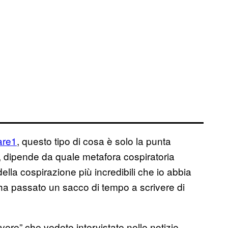
are1
, questo tipo di cosa è solo la punta
io, dipende da quale metafora cospiratoria
ella cospirazione più incredibili che io abbia
a passato un sacco di tempo a scrivere di
ere” che vedete intervistate nelle notizie—