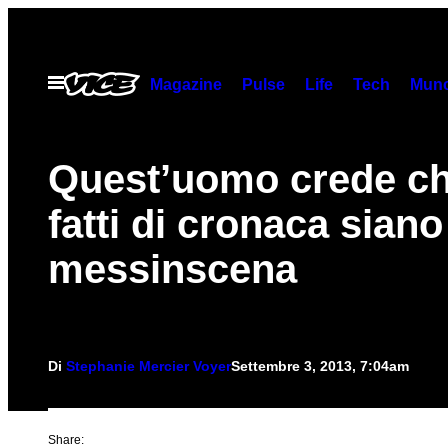
Vai
al
contenuto
Apri
Magazine
Pulse
Life
Tech
Munc
il
menu
Quest’uomo crede ch
fatti di cronaca sian
messinscena
Di
Stephanie Mercier Voyer
Settembre 3, 2013, 7:04am
Share: