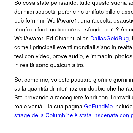
So cosa state pensando: tutto questo suona a
dei miei sospetti, perché ho sniffato pillole as
può fornirmi, WellAware1, una raccolta esaustiv
trionfo di font multicolore su sfondo nero? Ah c
WellAware1 Ed Chiarini, alias
DallasGoldBug
,
come i principali eventi mondiali siano in realtà s
tesi con video, prove audio, e immagini photos
in realtà sono qualcun altro.
Se, come me, voleste passare giorni e giorni in q
sulla quantità di informazioni dubbie che ha r
Sta provando a raccogliere fondi con il crowdf
reale verità—la sua pagina
GoFundMe
includ
strage della Columbine è stata inscenata con