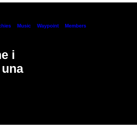
hies
Music
Waypoint
Members
e i
o una