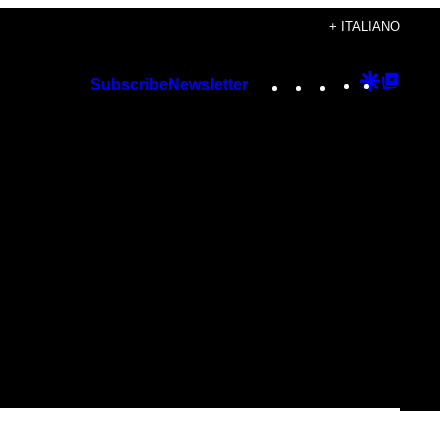
+ ITALIANO
Instagram
TikTok
YouTube
Google
Googl
Subscribe
Newsletter
Discover
Top
Posts