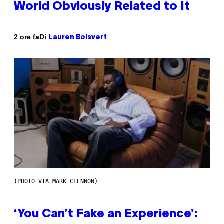
World Obviously Related to It
Di
2 ore fa
Lauren Boisvert
(PHOTO VIA MARK CLENNON)
‘You Can’t Fake an Experience’: