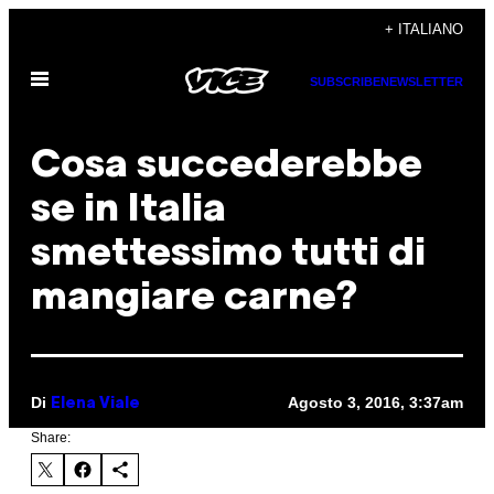
Vai
+ ITALIANO
al
Apri
contenuto
SUBSCRIBE
NEWSLETTER
il
menu
Cosa succederebbe
se in Italia
smettessimo tutti di
mangiare carne?
Di
Agosto 3, 2016, 3:37am
Elena Viale
Share: