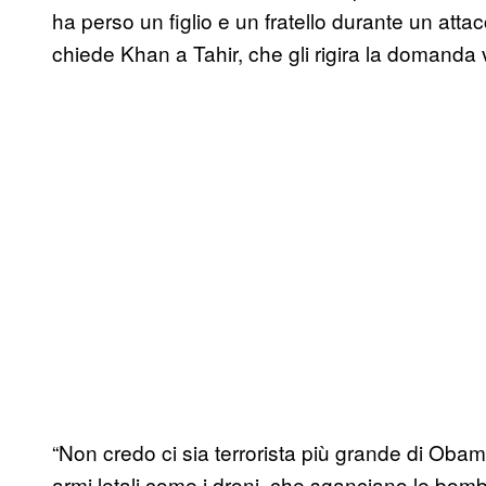
ha perso un figlio e un fratello durante un attac
chiede Khan a Tahir, che gli rigira la domanda 
“Non credo ci sia terrorista più grande di Oba
armi letali come i droni, che sganciano le bo