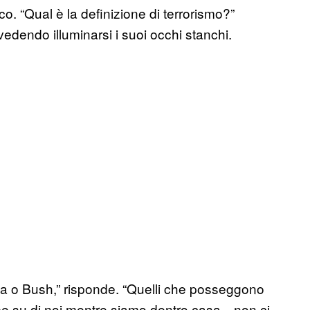
co. “Qual è la definizione di terrorismo?”
vedendo illuminarsi i suoi occhi stanchi.
ma o Bush,” risponde. “Quelli che posseggono
mbe su di noi mentre siamo dentro casa—non ci