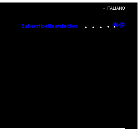
+ ITALIANO
Instagram
TikTok
YouTube
Google
Goog
Subscribe
Newsletter
Discove
Top
Posts