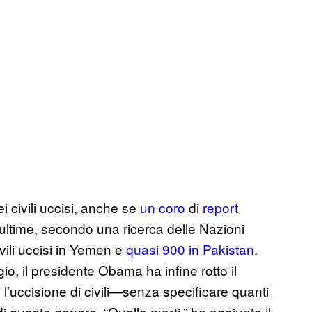
i civili uccisi, anche se
un coro
di
report
 ultime, secondo una ricerca delle Nazioni
vili uccisi in Yemen e
quasi 900 in Pakistan
.
o, il presidente Obama ha infine rotto il
 l’uccisione di civili—senza specificare quanti
 questo genere. “Quelle morti,” ha aggiunto il