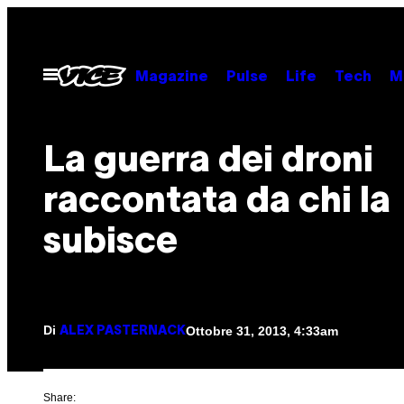
Vai
al
contenuto
Apri
Magazine
Pulse
Life
Tech
M
il
menu
La guerra dei droni
raccontata da chi la
subisce
Di
Ottobre 31, 2013, 4:33am
ALEX PASTERNACK
Share: