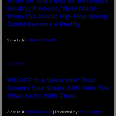
After 30 Years and an ‘Incredible
Healing Process,’ New Music
From This Iconic Hip-Hop Group
Could Become a Reality
Di
2 ore fa
Lauren Boisvert
VIA WHOOP
WHOOP Is a ‘Wearable’ That
Counts Your Steps AND Tells You
What to Do With Them
Di
| Reviewed by
2 ore fa
Sam Watanuki
Ysolt Usigan