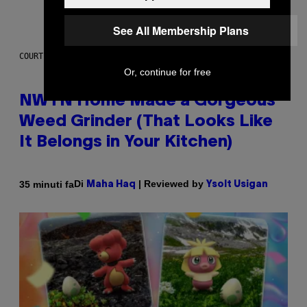
See All Membership Plans
COURTESY OF NWTN HOME
Or, continue for free
NWTN Home Made a Gorgeous
Weed Grinder (That Looks Like
It Belongs in Your Kitchen)
Di
| Reviewed by
35 minuti fa
Maha Haq
Ysolt Usigan