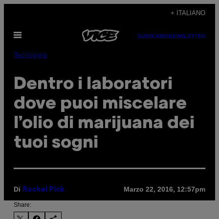
Vai
+ ITALIANO
al
Apri
contenuto
SUBSCRIBE
NEWSLETTER
il
menu
Tecnología
Dentro i laboratori
dove puoi miscelare
l’olio di marijuana dei
tuoi sogni
Di
Marzo 22, 2016, 12:57pm
Rachel Pick
Share: