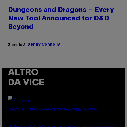
Dungeons and Dragons – Every
New Tool Announced for D&D
Beyond
Di
2 ore fa
Denny Connolly
ALTRO
DA VICE
(PHOTO BY JEREMYCHANPHOTOGRAPHY/GETTY IMAGES)