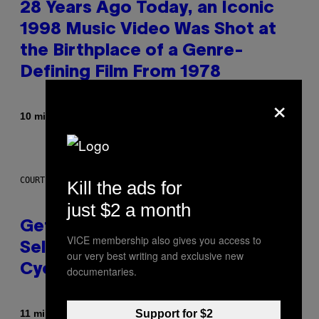
28 Years Ago Today, an Iconic
1998 Music Video Was Shot at
the Birthplace of a Genre-
Defining Film From 1978
×
Di
10 minuti fa
Dan Milam
COURTESY OF CYCLING FROG
Kill the ads for
just $2 a month
Get Up to 30% Off THC
VICE membership also gives you access to
Seltzers, Gummies, and More at
our very best writing and exclusive new
Cycling Frog’s Birthday Sale
documentaries.
Di
| Reviewed by
11 minuti fa
Support for $2
Maha Haq
Ysolt Usigan