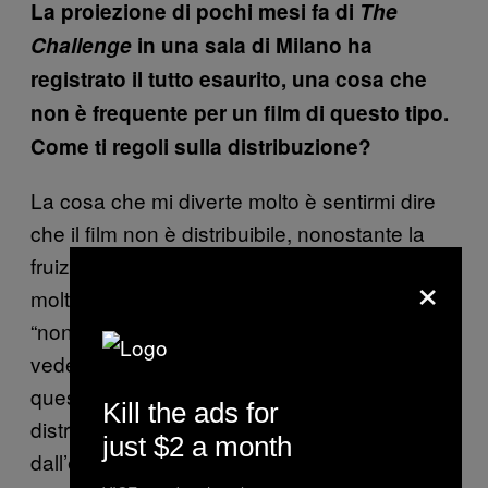
La proiezione di pochi mesi fa di
The
Challenge
in una sala di Milano ha
registrato il tutto esaurito, una cosa che
non è frequente per un film di questo tipo.
Come ti regoli sulla distribuzione?
La cosa che mi diverte molto è sentirmi dire
che il film non è distribuibile, nonostante la
fruizione sia facile per tutti. Mi diverte sentire
×
molti registi che si lamentano del fatto che
“non è più come una volta,” che è difficile
vedere distribuito il proprio film. A me invece
questa cosa che un tuo film non sia
Kill the ads for
distribuibile fa ridere. Partendo proprio
just $2 a month
dall’esempio del cinema Arcobaleno [
sede