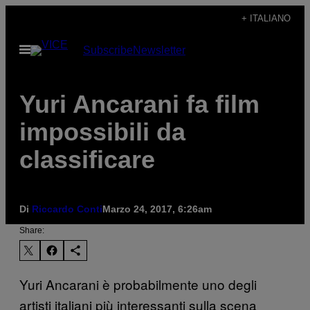
Vai
+ ITALIANO
al
Apri
Subscribe
Newsletter
contenuto
il
menu
Yuri Ancarani fa film
impossibili da
classificare
Di
Riccardo Conti
Marzo 24, 2017, 6:26am
Share:
Yuri Ancarani è probabilmente uno degli
artisti italiani più interessanti sulla scena