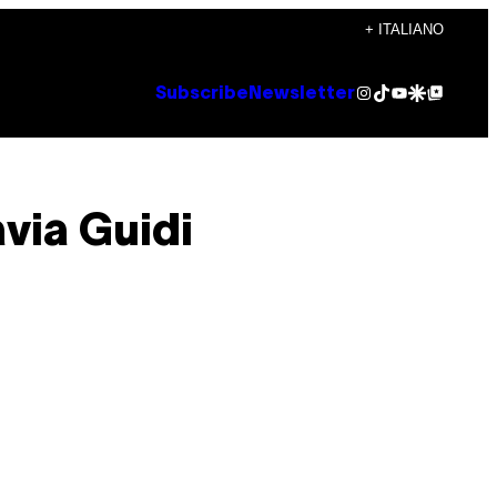
+ ITALIANO
Instagram
TikTok
YouTube
Google Discover
Google Top Posts
Subscribe
Newsletter
via Guidi