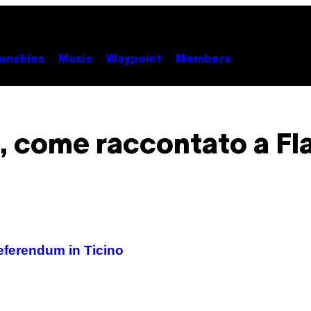
unchies
Music
Waypoint
Members
 come raccontato a Fla
 referendum in Ticino