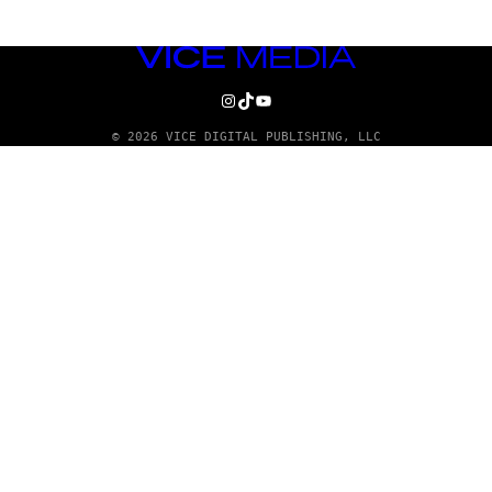
VICE
MEDIA
INSTAGRAM
TIKTOK
YOUTUBE
© 2026 VICE DIGITAL PUBLISHING, LLC