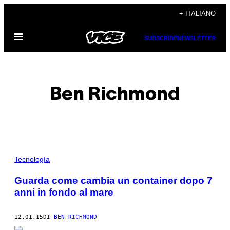
Vai
+ ITALIANO
al
Apri
contenuto
SUBSCRIBE
NEWSLETTER
il
menu
Ben Richmond
POSTS
Tecnología
BY
Guarda come cambia un container dopo 7
anni in fondo al mare
THIS
AUTHOR
12.01.15
DI
BEN RICHMOND