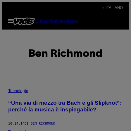
Vai
+ ITALIANO
al
Apri
Subscribe
Newsletter
contenuto
il
menu
Ben Richmond
POSTS
Tecnología
BY
“Una via di mezzo tra Bach e gli Slipknot”:
perché la musica è inspiegabile?
THIS
AUTHOR
10.14.14
DI
BEN RICHMOND