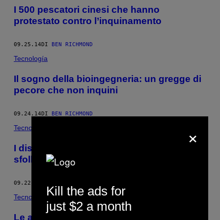
I 500 pescatori cinesi che hanno
protestato contro l’inquinamento
09.25.14
DI
BEN RICHMOND
Tecnología
Il sogno della bioingegneria: un gregge di
pecore che non inquini
09.24.14
DI
BEN RICHMOND
×
Tecnología
I disastri naturali provocano 3 volte più
sfollati delle guerre
09.22.14
DI
BEN RICHMOND
Kill the ads for
Tecnología
just $2 a month
Le armi laser accecanti testate