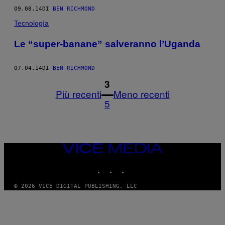
09.08.14
DI
BEN RICHMOND
Tecnología
Le “super-banane” salveranno l’Uganda
07.04.14
DI
BEN RICHMOND
1
3
Più recenti
Meno recenti
5
VICE
MEDIA
INSTAGRAM
TIKTOK
YOUTUBE
© 2026 VICE DIGITAL PUBLISHING, LLC