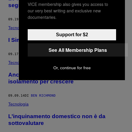
VICE membership also gives you access to
segretamente dagli USA
our very best writing and exclusive new
documentaries.
09.19.14
DI
BEN RICHMOND
Tecnología
Support for $2
I Simpson sbarcano in Cina, in streaming
See All Membership Plans
09.17.14
DI
BEN RICHMOND
Tecnología
Or, continue for free
Anche le lingue hanno bisogno di
isolamento per crescere
09.09.14
DI
BEN RICHMOND
Tecnología
L’inquinamento domestico non è da
sottovalutare